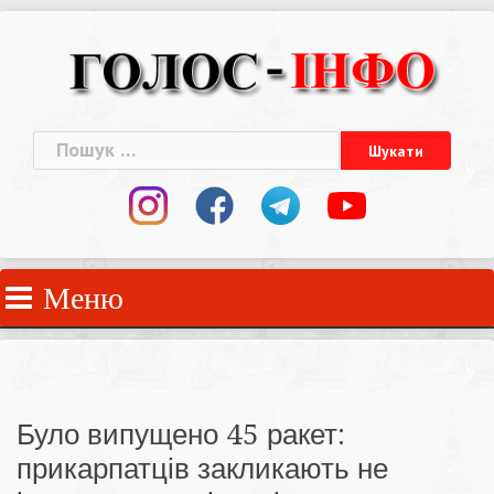
Skip
to
content
Пошук:
Меню
Було випущено 45 ракет:
прикарпатців закликають не