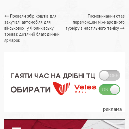
Навігація
Провели збір коштів для
Тисменичанин став
закупівлі автомобіля для
переможцем міжнародного
записів
військових: у Франківську
турніру з настільного тенісу
триває дитячий благодійний
ярмарок