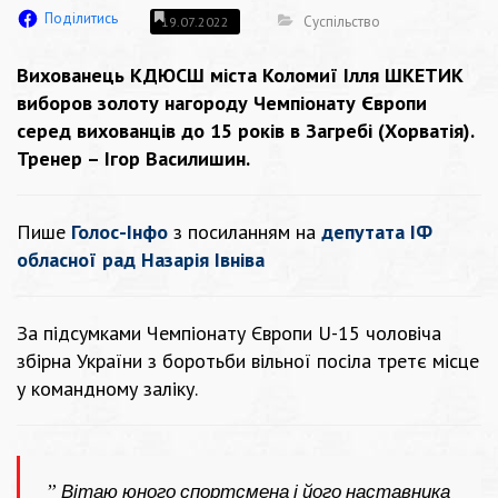
Поділитись
Суспільство
19.07.2022
Вихованець КДЮСШ міста Коломиї Ілля ШКЕТИК
виборов золоту нагороду Чемпіонату Європи
серед вихованців до 15 років в Загребі (Хорватія).
Тренер – Ігор Василишин.
Пише
Голос-Інфо
з посиланням на
депутата ІФ
обласної рад Назарія Івніва
За підсумками Чемпіонату Європи U-15 чоловіча
збірна України з боротьби вільної посіла третє місце
у командному заліку.
”
Вітаю юного спортсмена і його наставника