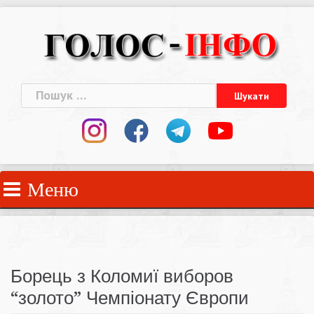
Skip
to
content
Пошук:
Меню
Борець з Коломиї виборов
“золото” Чемпіонату Європи