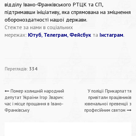
відділу Івано-Франківського РТЦК та СП,
підтримавши ініціативу, яка спрямована на зміцнення
обороноздатності нашої держави.
Стежте за нами в соціальних
мережах:
Ютуб
,
Телеграм
,
Фейсбук
та
Інстаграм
.
Переглядів:
334
Навігація
Помер колишній народний
У поліції Прикарпаття
депутат України Ігор Зварич:
привітали працівників
записів
час і місце прощання в Івано-
ювенальної превенції з
Франківську
професійним святом