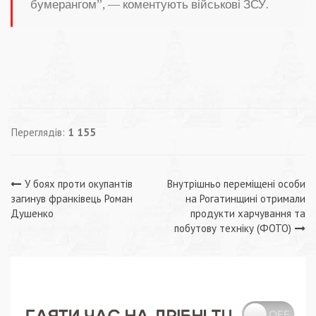
бумерангом”, — коментують військові ЗСУ.
Переглядів:
1 155
Навігація
У боях проти окупантів
Внутрішньо переміщені особи
загинув франківець Роман
на Рогатинщині отримали
записів
Душенко
продукти харчування та
побутову техніку (ФОТО)