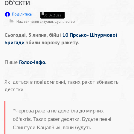
об‘єкти
Поділитись
03.07.2022
Надзвичайні ситуації
,
Суспільство
Сьогодні, 3 липня, бійці
10 Гірсько- Штурмової
Бригади
збили ворожу ракету.
Пише
Голос-Інфо.
Як ідеться в повідомленні, таких ракет збивають
десятки.
“Чергова ракета не долетіла до мирних
об‘єктів. Таких ракет десятки. Будьте певні
Свинтуси KацапSькі, вони будуть