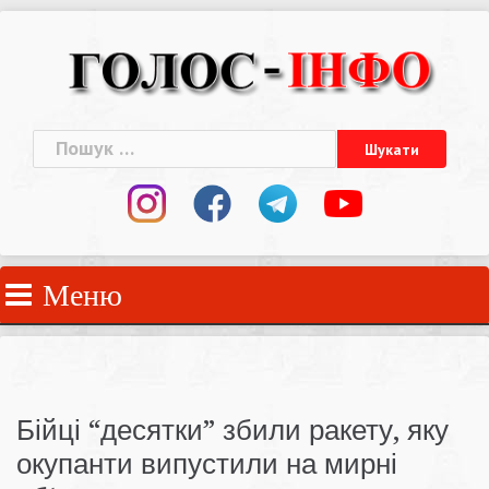
Skip
to
content
Пошук:
Меню
Бійці “десятки” збили ракету, яку
окупанти випустили на мирні