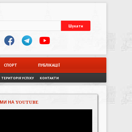
СПОРТ
ПУБЛІКАЦІЇ
ТЕРИТОРІЯ УСПІХУ
КОНТАКТИ
МИ НА YOUTUBE
Відеопрогравач