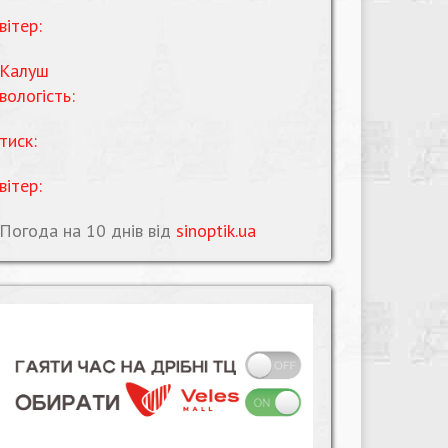
вітер:
Калуш
вологість:
тиск:
вітер:
Погода на 10 днів від
sinoptik.ua