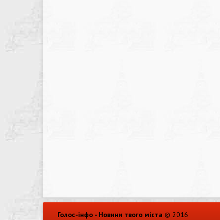
Голос-інфо - Новини твого міста
© 2016