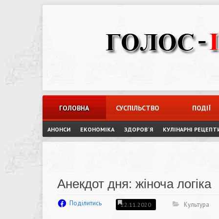
Skip
to
content
ГОЛОВНА
СУСПІЛЬСТВО
ПОДІЇ
АНОНСИ
ЕКОНОМІКА
ЗДОРОВ`Я
КУЛІНАРНІ РЕЦЕПТ
Анекдот дня: жіноча логіка
Поділитись
Культура
22.11.2020