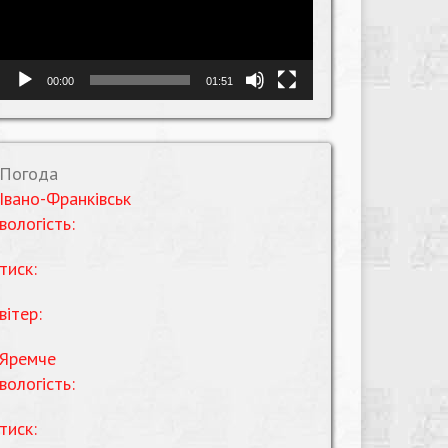
00:00
01:51
Погода
Івано-Франківськ
вологість:
тиск:
вітер:
Яремче
вологість:
тиск: