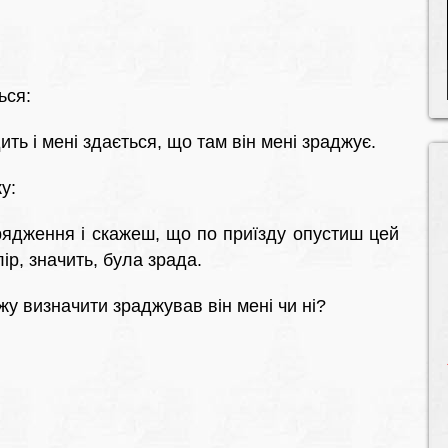
ься:
ить і мені здається, що там він мені зраджує.
у:
рядження і скажеш, що по приїзду опустиш цей
ір, значить, була зрада.
жу визначити зраджував він мені чи ні?