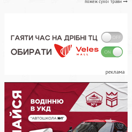
записів
пожеж сухої трави