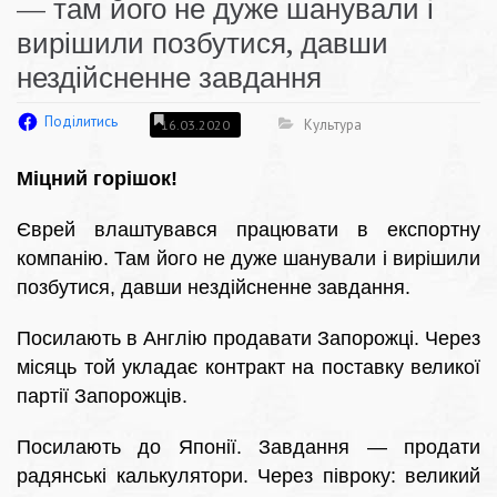
— там його не дуже шанували і
вирішили позбутися, давши
нездійсненне завдання
Поділитись
Культура
16.03.2020
Міцний горішок!
Єврей влаштувався працювати в експортну
компанію. Там його не дуже шанували і вирішили
позбутися, давши нездійсненне завдання.
Посилають в Англію продавати Запорожці. Через
місяць той укладає контракт на поставку великої
партії Запорожців.
Посилають до Японії. Завдання — продати
радянські калькулятори. Через півроку: великий