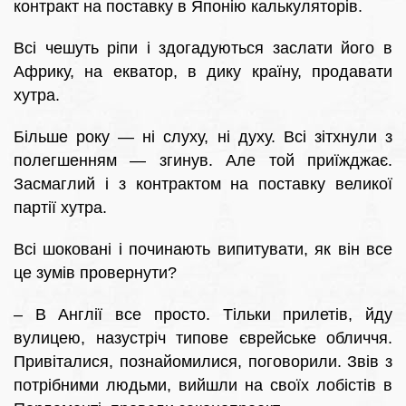
контракт на поставку в Японію калькуляторів.
Всі чешуть ріпи і здогадуються заслати його в
Африку, на екватор, в дику країну, продавати
хутра.
Більше року — ні слуху, ні духу. Всі зітхнули з
полегшенням — згинув. Але той приїжджає.
Засмаглий і з контрактом на поставку великої
партії хутра.
Всі шоковані і починають випитувати, як він все
це зумів провернути?
– В Англії все просто. Тільки прилетів, йду
вулицею, назустріч типове єврейське обличчя.
Привіталися, познайомилися, поговорили. Звів з
потрібними людьми, вийшли на своїх лобістів в