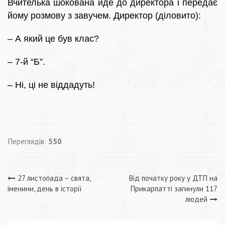
Вчителька шокована йде до директора і передає
йому розмову з завучем. Директор (діловито):
– А який це був клас?
– 7-й “Б”.
– Ні, ці не віддадуть!
Переглядів:
550
Навігація
27 листопада – свята,
Від початку року у ДТП на
іменини, день в історії
Прикарпатті загинули 117
записів
людей