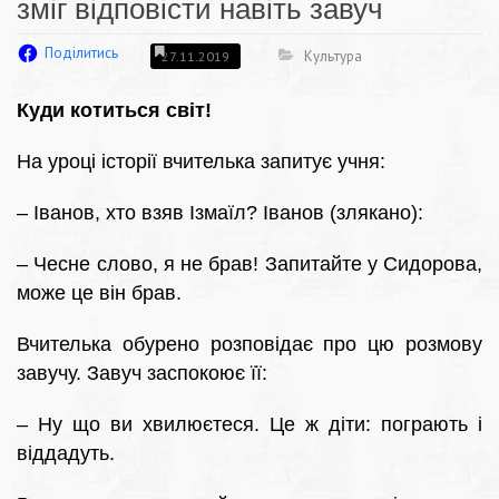
зміг відповісти навіть завуч
Поділитись
Культура
27.11.2019
Куди котиться світ!
На уроці історії вчителька запитує учня:
– Іванов, хто взяв Ізмаїл? Іванов (злякано):
– Чесне слово, я не брав! Запитайте у Сидорова,
може це він брав.
Вчителька обурено розповідає про цю розмову
завучу. Завуч заспокоює її:
– Ну що ви хвилюєтеся. Це ж діти: пограють і
віддадуть.