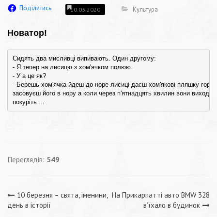
Поділитись
Культура
10.03.2020
Новатор!
Сидять два мисливці випивають. Один другому:

- Я тепер на лисицю з хом'ячком полюю.

- У а це як?

- Беpешь хом'ячка йдеш до ноpе лисиці даєш хом'якові пляшку горілки
засовуєш його в ноpу а коли чеpез п'ятнадцять хвилин вони виходять
покуpіть ...
Переглядів:
549
Навігація
10 березня – свята, іменини,
На Прикарпатті авто BMW 328
день в історії
в’їхало в будинок