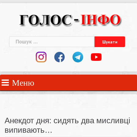
Skip
to
content
Пошук:
Меню
Анекдот дня: сидять два мисливці
випивають…