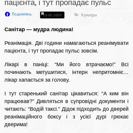
пацієнта, і тут пропадає пульс
Поділитись
Культура
10.02.2020
Санітар — мудра людина!
Реанімація. Дві години намагаються реанімувати
пацієнта, і тут пропадає пульс зовсім.
Лікарі в паніці: “Ми його втрачаємо!” Всі
починають метушитися, інтерн непритомніє…
лікар хапається за голову.
І тут старенький санітар цікавиться: “А ким він
працював?” Дивляться в супровідні документи і
читають: “Водій таксі.” Дідок підходить до дверей
реанімаційного боксу і з усієї дурі грюкає
дверима!