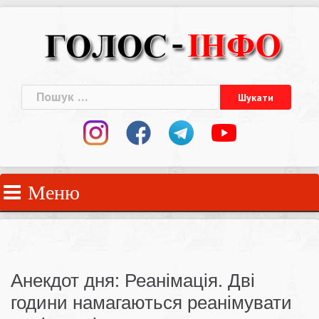
Skip
to
content
Пошук:
Меню
Анекдот дня: Реанімація. Дві
години намагаються реанімувати