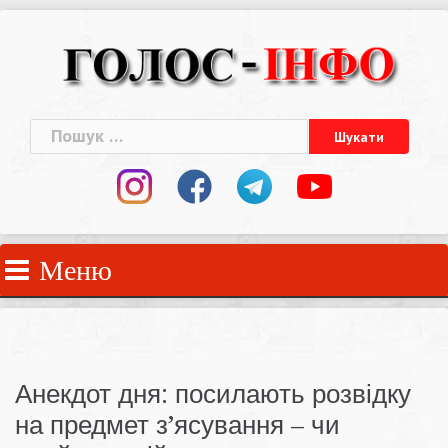
Skip
to
content
Пошук:
Меню
Анекдот дня: посилають розвідку
на предмет з’ясування – чи