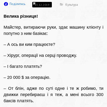
Поділитись
Культура
15.12.2019
Велика різниця!
Майстер, витираючи руки, здає машину клієнту і
попутно з ним базікає:
– А ось ви ким працюєте?
– Хірург, операції на серці проводжу.
– І багато платять?
– 20 000 $ за операцію.
– От блін, адже по суті одне і те ж робимо, ти
движки перебираєш і я теж, а мені всього 300
баксів платять.