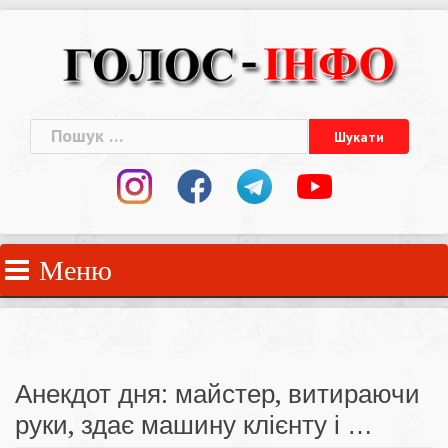
Skip
to
content
Пошук:
Меню
Анекдот дня: майстер, витираючи
руки, здає машину клієнту і …