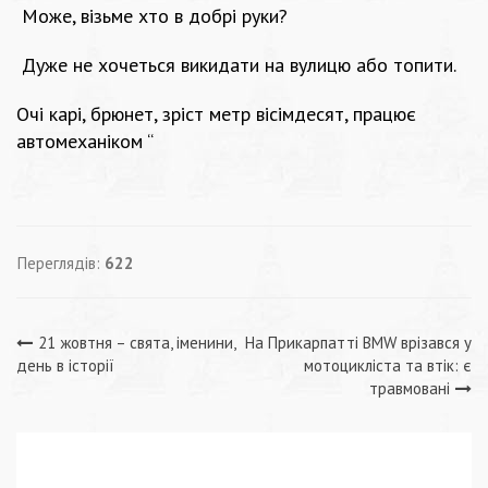
Може, візьме хто в добрі руки?
Дуже не хочеться викидати на вулицю або топити.
Очі карі, брюнет, зріст метр вісімдесят, працює
автомеханіком “
Переглядів:
622
Навігація
21 жовтня – свята, іменини,
На Прикарпатті BMW врізався у
день в історії
мотоцикліста та втік: є
записів
травмовані