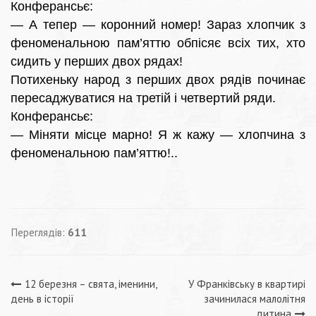
Конферансьє:
— А тепер — коронний номер! Зараз хлопчик з
феноменальною пам’яттю обпісяє всіх тих, хто
сидить у перших двох рядах!
Потихеньку народ з перших двох рядів починає
пересаджуватися на третій і четвертий ряди.
Конферансьє:
— Міняти місце марно! Я ж кажу — хлопчина з
феноменальною пам’яттю!..
Переглядів:
611
Навігація
12 березня – свята, іменини,
У Франківську в квартирі
день в історії
зачинилася малолітня
дитина