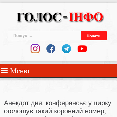
Skip
to
content
Пошук:
Меню
Анекдот дня: конферансьє у цирку
оголошує такий коронний номер,