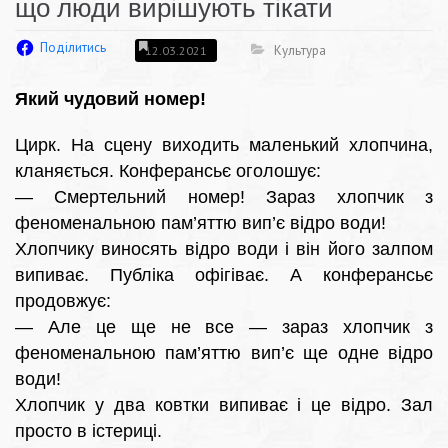
що люди вирішують тікати
Поділитись
Культура
12.03.2021
Який чудовий номер!
Цирк. На сцену виходить маленький хлопчина,
кланяється. Конферансьє оголошує:
— Смертельний номер! Зараз хлопчик з
феноменальною пам’яттю вип’є відро води!
Хлопчику виносять відро води і він його залпом
випиває. Публіка офігіває. А конферансьє
продовжує:
— Але це ще не все — зараз хлопчик з
феноменальною пам’яттю вип’є ще одне відро
води!
Хлопчик у два ковтки випиває і це відро. Зал
просто в істериці.