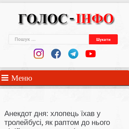
Skip
to
content
Пошук:
Меню
Анекдот дня: хлопець їхав у
тролейбусі, як раптом до нього