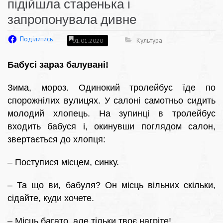
підійшла старенька і
запропонувала дивне
Поділитись
Культура
01.01.2020
Бабусі зараз балувані!
Зима, мороз. Одинокий тролейбус їде по
спорожнілих вулицях. У салоні самотньо сидить
молодий хлопець. На зупинці в тролейбус
входить бабуся і, окинувши поглядом салон,
звертається до хлопця:
– Поступися місцем, синку.
– Та що ви, бабуля? Он місць вільних скільки,
сідайте, куди хочете.
– Місць багато, але тільки твоє нагріте!