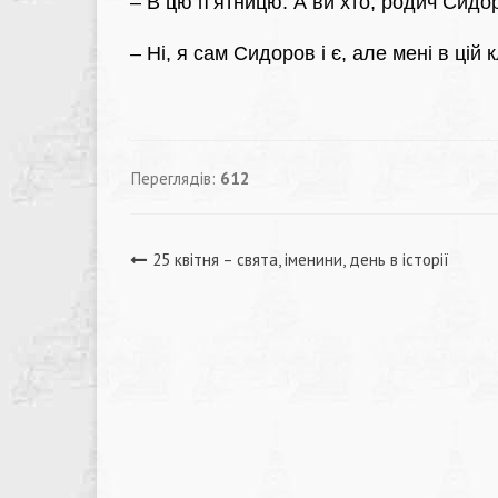
– В цю п’ятницю. А ви хто, родич Сидо
– Ні, я сам Сидоров і є, але мені в цій к
Переглядів:
612
Навігація
25 квітня – свята, іменини, день в історії
записів