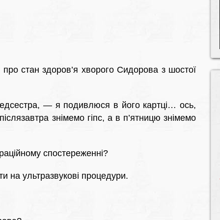
я про стан здоров’я хворого Сидорова з шостої
медсестра, — я подивлюся в його картці… ось,
іслязавтра знімемо гіпс, а в п’ятницю знімемо
раційному спостереженні?
ти на ультразвукові процедури.