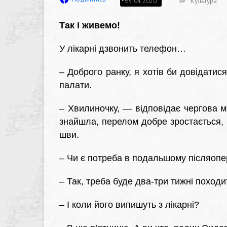
Культура
25.04.2020
Так і живемо!
У лікарні дзвонить телефон…
– Доброго ранку, я хотів би довідатис
палати.
– Хвилиночку, — відповідає чергова 
знайшла, перелом добре зростається, п
шви.
– Чи є потреба в подальшому післяопе
– Так, треба буде два-три тижні походи
– І коли його випишуть з лікарні?