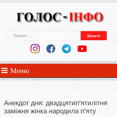
Skip
to
content
Пошук:
Меню
Анекдот дня: двадцятип’ятилітня
заміжня жінка народила п’яту