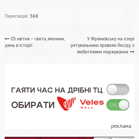
Переглядів:
568
Навігація
03 квітня – свята, іменини,
У Франківську на озері
день в історії
рятувальники провели бесіду з
записів
любителями моржування