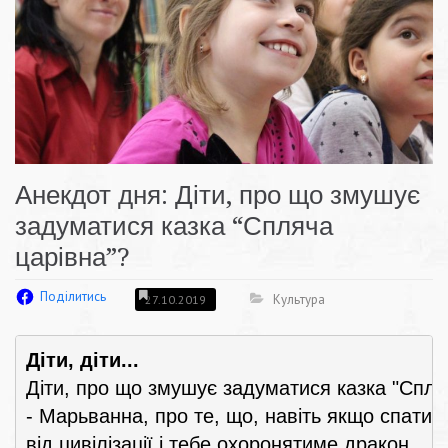
Анекдот дня: Діти, про що змушує
задуматися казка “Спляча
царівна”?
Поділитись
Культура
27.10.2019
Діти, діти...
Діти, про що змушує задуматися казка "Спляч
- Марьванна, про те, що, навіть якщо спати вс
від цивілізації і тебе охоронятиме дракон, 
