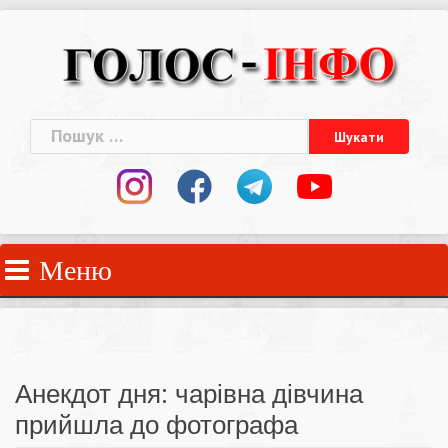
Skip
to
content
Пошук:
Меню
Анекдот дня: чарівна дівчина
прийшла до фотографа