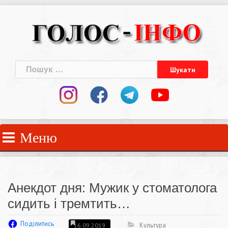
Skip
to
content
Пошук:
Меню
Анекдот дня: Мужик у стоматолога
сидить і тремтить…
Поділитись
Культура
16.09.2019