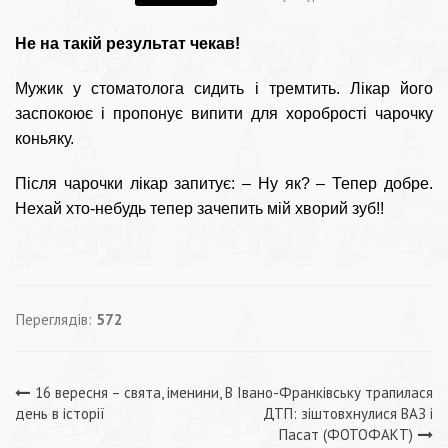
Не на такій результат чекав!
Мужик у стоматолога сидить і тремтить. Лікар його
заспокоює і пропонує випити для хоробрості чарочку
коньяку.
Після чарочки лікар запитує: – Ну як? – Тепер добре.
Нехай хто-небудь тепер зачепить мій хворий зуб!!
Переглядів:
572
Навігація
16 вересня – свята, іменини,
В Івано-Франківську трапилася
день в історії
ДТП: зіштовхнулися ВАЗ і
Пасат (ФОТОФАКТ)