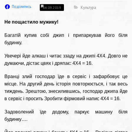
Поділитись
Культура
04.09.2019
Не пощастило мужику!
Багатій купив собі джип і припаркував його біля
будинку.
Увечері йде алкаш і читає ззаду на джипі 4Х4. Довго не
думаючи, дістає цвях і дряпає: 4Х4 = 16.
Вранці злий господар їде в сервіс і зафарбовує це
місце. На другий день історія повторюється, і так весь
тиждень. Зрештою, знесилившись, господар джипа йде
в сервіс і просить Зробити фірмовий напис 4Х4 = 16.
Задоволений їде додому, паркує машину біля
будинку….