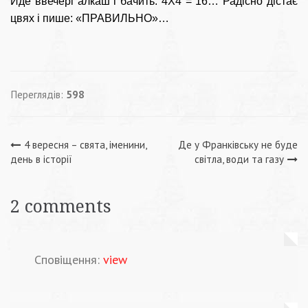
Йде ввечері алкаш і бачить: 4Х4 = 16… Радісно дістає
цвях і пише: «ПРАВИЛЬНО»…
Переглядів:
598
Навігація
4 вересня – свята, іменини,
Де у Франківську не буде
день в історії
світла, води та газу
записів
2 comments
Сповіщення:
view