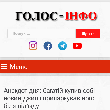
Skip
to
content
Пошук:
Меню
Анекдот дня: багатій купив собі
новий джип і припаркував його
біля під’їзду