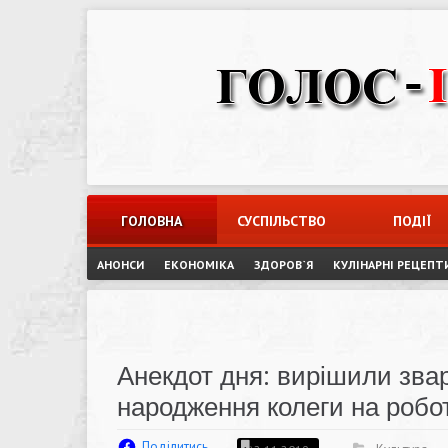
Skip
to
content
ГОЛОВНА
СУСПІЛЬСТВО
ПОДІЇ
АНОНСИ
ЕКОНОМІКА
ЗДОРОВ`Я
КУЛІНАРНІ РЕЦЕПТ
Анекдот дня: вирішили зва
народження колеги на робот
Поділитись