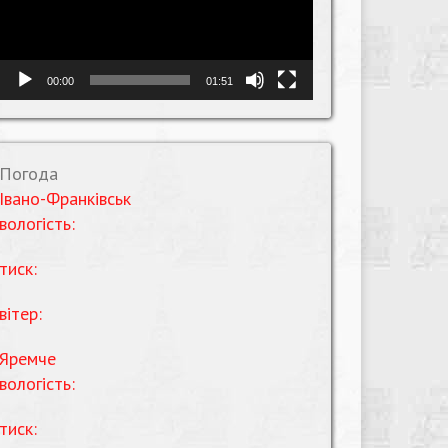
00:00
01:51
Погода
Івано-Франківськ
вологість:
тиск:
вітер:
Яремче
вологість:
тиск: