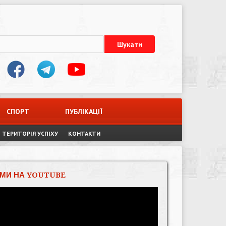
СПОРТ
ПУБЛІКАЦІЇ
ТЕРИТОРІЯ УСПІХУ
КОНТАКТИ
МИ НА YOUTUBE
Відеопрогравач