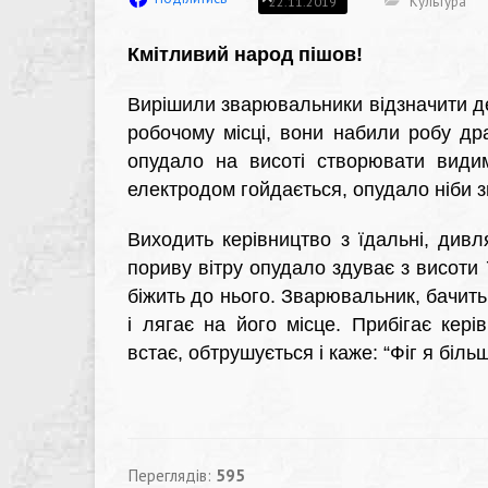
Культура
22.11.2019
Кмітливий народ пішов!
Вирішили зварювальники відзначити де
робочому місці, вони набили робу др
опудало на висоті створювати видим
електродом гойдається, опудало ніби 
Виходить керівництво з їдальні, дивл
пориву вітру опудало здуває з висоти 
біжить до нього. Зварювальник, бачить
і лягає на його місце. Прибігає кер
встає, обтрушується і каже: “Фіг я більш
Переглядів:
595