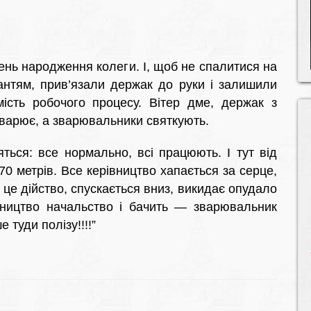
нь народження колеги. І, щоб не спалитися на
антям, прив’язали держак до руки і залишили
ість робочого процесу. Вітер дме, держак з
зварює, а зварювальники святкують.
яться: все нормально, всі працюють. І тут від
70 метрів. Все керівництво хапається за серце,
 це дійство, спускається вниз, викидає опудало
івництво начальство і бачить — зварювальник
е туди полізу!!!!”