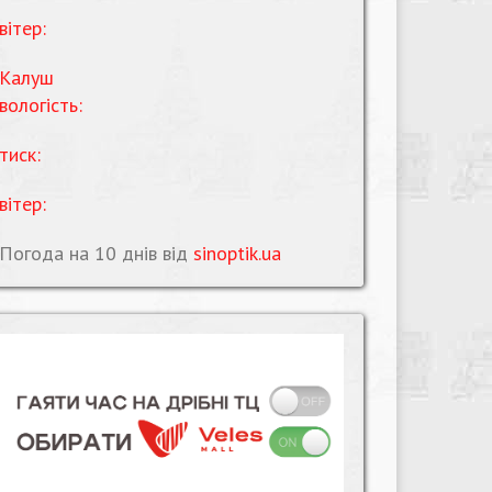
вітер:
Калуш
вологість:
тиск:
вітер:
Погода на 10 днів від
sinoptik.ua