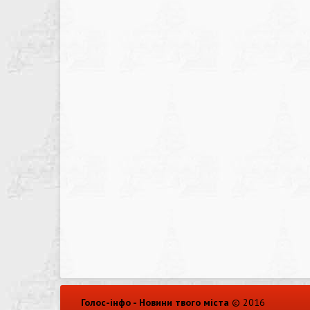
Голос-інфо - Новини твого міста
© 2016