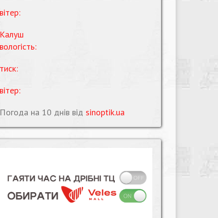
вітер:
Калуш
вологість:
тиск:
вітер:
Погода на 10 днів від
sinoptik.ua