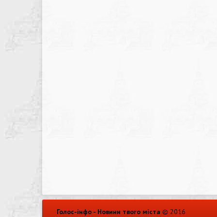
Голос-інфо - Новини твого міста
© 2016