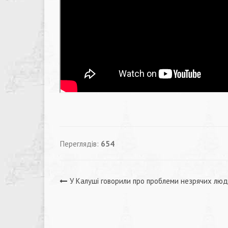
Переглядів:
654
Навігація
У Калуші говорили про проблеми незрячих лю
записів