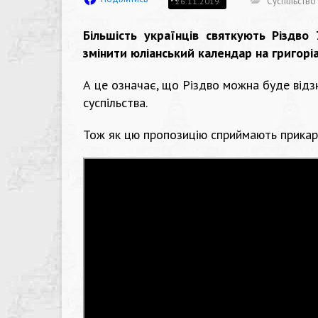
Суспільство
26.11.2019
Більшість українців святкують Різдво
змінити юліанський календар на григорі
А це означає, що Різдво можна буде відз
суспільства.
Тож як цю пропозицію сприймають прикарп