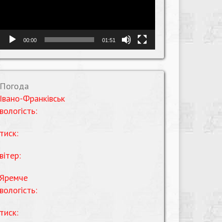
00:00
01:51
Погода
Івано-Франківськ
вологість:
тиск:
вітер:
Яремче
вологість:
тиск: