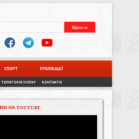
СПОРТ
ПУБЛІКАЦІЇ
ТЕРИТОРІЯ УСПІХУ
КОНТАКТИ
МИ НА YOUTUBE
Відеопрогравач