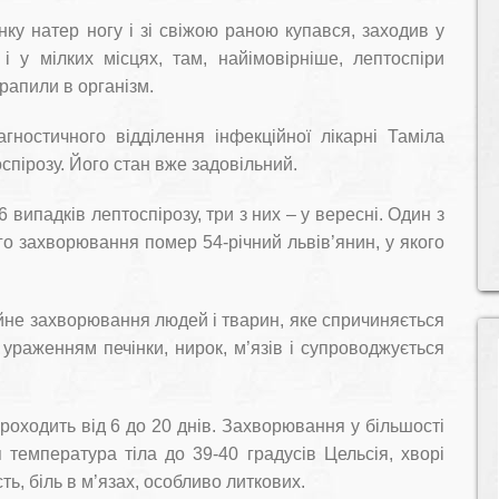
нку натер ногу і зі свіжою раною купався, заходив у
і у мілких місцях, там, найімовірніше, лептоспіри
трапили в організм.
гностичного відділення інфекційної лікарні Таміла
пірозу. Його стан вже задовільний.
випадків лептоспірозу, три з них – у вересні. Один з
го захворювання помер 54-річний львів’янин, у якого
ійне захворювання людей і тварин, яке спричиняється
 ураженням печінки, нирок, м’язів і супроводжується
оходить від 6 до 20 днів. Захворювання у більшості
 температура тіла до 39-40 градусів Цельсія, хворі
ть, біль в м’язах, особливо литкових.