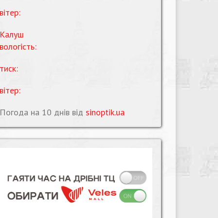
вітер:
Калуш
вологість:
тиск:
вітер:
Погода на 10 днів від
sinoptik.ua