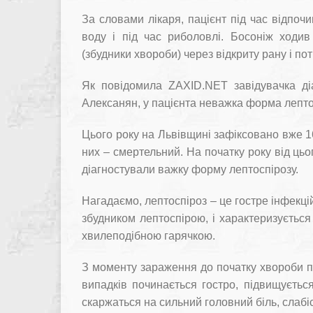
За словами лікаря, пацієнт під час відпочи
воду і під час риболовлі. Босоніж ходив 
(збудники хвороби) через відкриту рану і по
Як повідомила ZAXID.NET завідувачка діа
Алексанян, у пацієнта неважка форма лептос
Цього року на Львівщині зафіксовано вже 16 
них – смертельний. На початку року від цьо
діагностували важку форму лептоспірозу.
Нагадаємо, лептоспіроз – це гостре інфекц
збудником лептоспірою, і характеризується
хвилеподібною гарячкою.
З моменту зараження до початку хвороби пр
випадків починається гостро, підвищується
скаржаться на сильний головний біль, слабіс