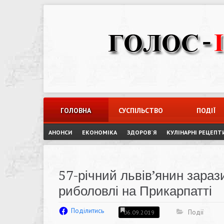
Skip
to
content
ГОЛОВНА
СУСПІЛЬСТВО
ПОДІЇ
АНОНСИ
ЕКОНОМІКА
ЗДОРОВ`Я
КУЛІНАРНІ РЕЦЕПТ
57-річний львів’янин зараз
риболовлі на Прикарпатті
Поділитись
Події
06.09.2019