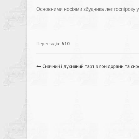
Основними носіями збудника лептоспірозу у
Переглядів:
610
Навігація
Смачний і духмяний тарт з помідорами та сир
записів