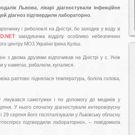
одалік Львова, лікарі діагностували інфекційне
цей діагноз підтвердили лабораторно.
починку і риболовлі на Дністрі, бо заходив у воду зі
ID.NET
завідувачка відділу особливо небезпечних
ого центру МОЗ України Ірина Куліш.
ін з двома друзями відпочивав на Дністрі у с. Уніж
ли у наметах, рибалили, купалися.
віка раптово піднялася температура, боліла голова,
у лікувався самотужки і по допомогу до медиків у
рпня. У нього спочатку діагностували ентеровірусну
і 29 серпня його госпіталізували у Львівську обласну
ептоспіроз підтвердили лабораторно», – повідомила