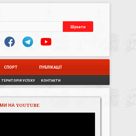
СПОРТ
ПУБЛІКАЦІЇ
ТЕРИТОРІЯ УСПІХУ
КОНТАКТИ
МИ НА YOUTUBE
Відеопрогравач