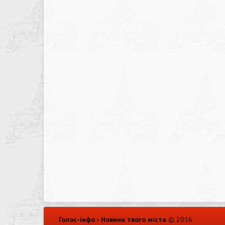
Голос-інфо - Новини твого міста
© 2016