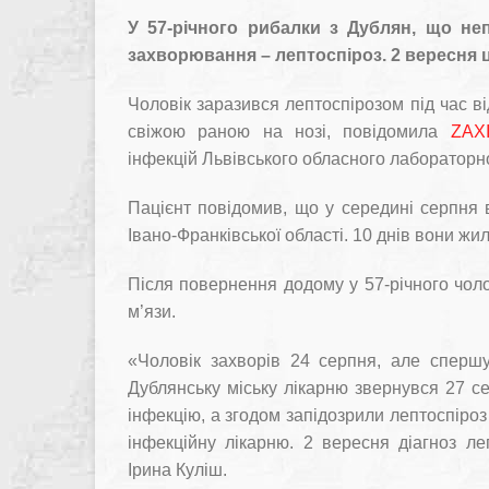
У 57-річного рибалки з Дублян, що неп
захворювання – лептоспіроз. 2 вересня 
Чоловік заразився лептоспірозом під час від
свіжою раною на нозі, повідомила
ZAX
інфекцій Львівського обласного лабораторн
Пацієнт повідомив, що у середині серпня в
Івано-Франківської області. 10 днів вони жи
Після повернення додому у 57-річного чоло
м’язи.
«Чоловік захворів 24 серпня, але сперш
Дублянську міську лікарню звернувся 27 се
інфекцію, а згодом запідозрили лептоспіроз 
інфекційну лікарню. 2 вересня діагноз л
Ірина Куліш.