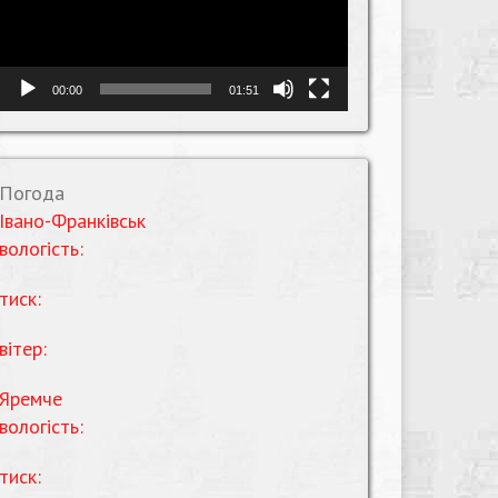
00:00
01:51
Погода
Івано-Франківськ
вологість:
тиск:
вітер:
Яремче
вологість:
тиск: