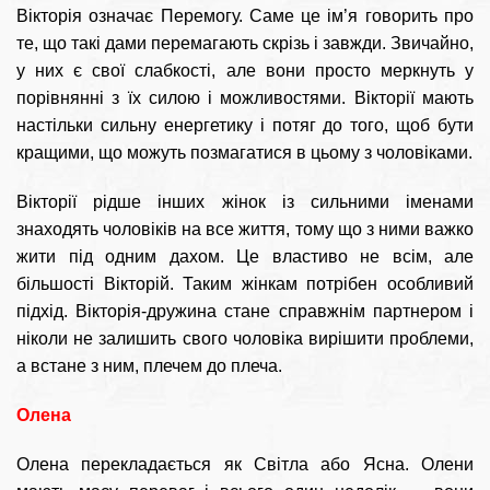
Вікторія означає Перемогу. Саме це ім’я говорить про
те, що такі дами перемагають скрізь і завжди. Звичайно,
у них є свої слабкості, але вони просто меркнуть у
порівнянні з їх силою і можливостями. Вікторії мають
настільки сильну енергетику і потяг до того, щоб бути
кращими, що можуть позмагатися в цьому з чоловіками.
Вікторії рідше інших жінок із сильними іменами
знаходять чоловіків на все життя, тому що з ними важко
жити під одним дахом. Це властиво не всім, але
більшості Вікторій. Таким жінкам потрібен особливий
підхід. Вікторія-дружина стане справжнім партнером і
ніколи не залишить свого чоловіка вирішити проблеми,
а встане з ним, плечем до плеча.
Олена
Олена перекладається як Світла або Ясна. Олени