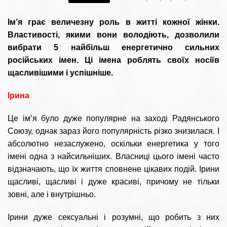
Ім’я грає величезну роль в житті кожної жінки.
Властивості, якими вони володіють, дозволили
вибрати 5 найбільш енергетично сильних
російських імен. Ці імена роблять своїх носіїв
щасливішими і успішніше.
Ірина
Це ім’я було дуже популярне на заході Радянського
Союзу, однак зараз його популярність різко знизилася. І
абсолютно незаслужено, оскільки енергетика у того
імені одна з найсильніших. Власниці цього імені часто
відзначають, що їх життя сповнене цікавих подій. Ірини
щасливі, щасливі і дуже красиві, причому не тільки
зовні, але і внутрішньо.
Ірини дуже сексуальні і розумні, що робить з них