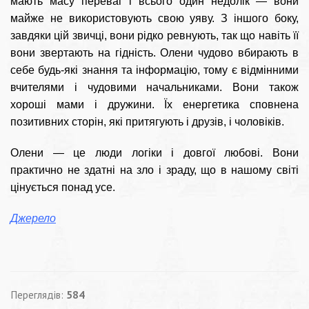
мають масу переваг і всього один недолік — вони
майже не використовують свою уяву. З іншого боку,
завдяки цій звичці, вони рідко ревнують, так що навіть її
вони звертають на гідність. Олени чудово вбирають в
себе будь-які знання та інформацію, тому є відмінними
вчителями і чудовими начальниками. Вони також
хороші мами і дружини. Їх енергетика сповнена
позитивних сторін, які притягують і друзів, і чоловіків.
Олени — це люди логіки і довгої любові. Вони
практично не здатні на зло і зраду, що в нашому світі
цінується понад усе.
Джерело
Переглядів:
584