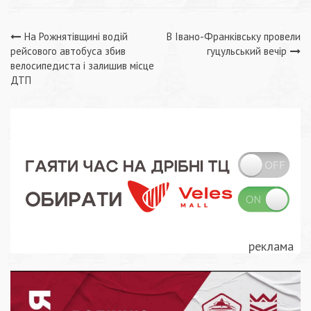
Навігація
На Рожнятівщині водій
В Івано-Франківську провели
рейсового автобуса збив
гуцульський вечір
записів
велосипедиста і залишив місце
ДТП