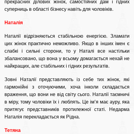
прекрасних ділових жінок, самостійних дам і гідних
суперниць в області бізнесу навіть для чоловіків.
Наталія
Наталії відрізняються стабільною енергією. Зламати
цих жінок практично неможливо. Якщо в інших імен є
слабкі і сильні сторони, то у Наталі все настільки
збалансовано, що вона у всьому домагається нехай не
найкращих, але стабільних і гідних результатів.
Зовні Наталії представляють із себе тих жінок, які
гармонійні з оточуючими, хоча інколи складається
враження, що вони не від світу сього. Наталії таємничі
в міру, тому чоловіки їх і люблять. Це ім’я має ауру, яка
притягує представників протилежної статі. Недарма
Наталія перекладається як Рідна.
Тетяна