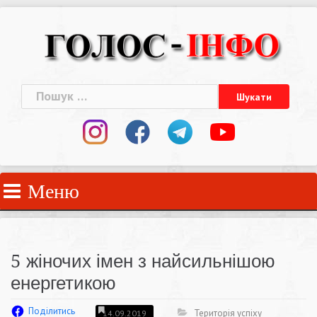
Skip
to
content
Пошук:
Меню
5 жіночих імен з найсильнішою
енергетикою
Поділитись
Територія успіху
14.09.2019