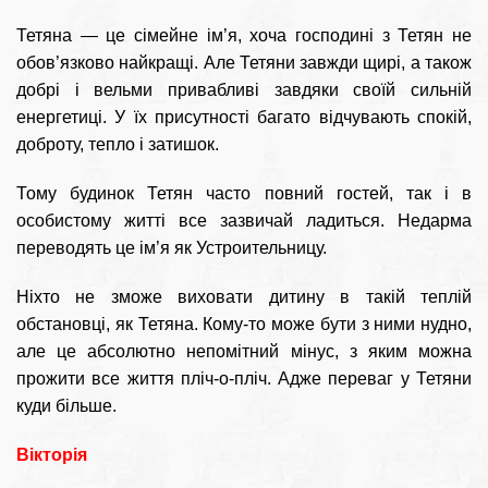
Тетяна — це сімейне ім’я, хоча господині з Тетян не
обов’язково найкращі. Але Тетяни завжди щирі, а також
добрі і вельми привабливі завдяки своїй сильній
енергетиці. У їх присутності багато відчувають спокій,
доброту, тепло і затишок.
Тому будинок Тетян часто повний гостей, так і в
особистому житті все зазвичай ладиться. Недарма
переводять це ім’я як Устроительницу.
Ніхто не зможе виховати дитину в такій теплій
обстановці, як Тетяна. Кому-то може бути з ними нудно,
але це абсолютно непомітний мінус, з яким можна
прожити все життя пліч-о-пліч. Адже переваг у Тетяни
куди більше.
Вікторія