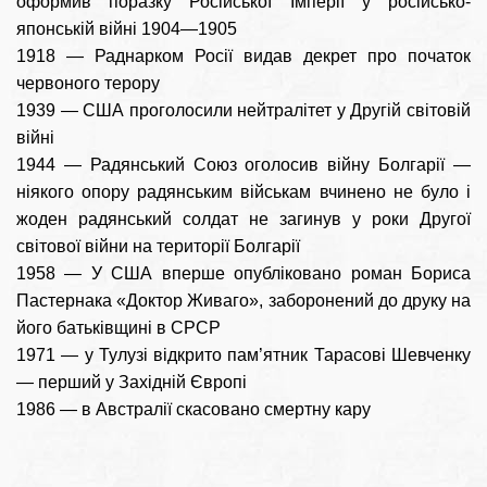
оформив поразку Російської Імперії у російсько-
японській війні 1904—1905
1918 — Раднарком Росії видав декрет про початок
червоного терору
1939 — США проголосили нейтралітет у Другій світовій
війні
1944 — Радянський Союз оголосив війну Болгарії —
ніякого опору радянським військам вчинено не було і
жоден радянський солдат не загинув у роки Другої
світової війни на території Болгарії
1958 — У США вперше опубліковано роман Бориса
Пастернака «Доктор Живаго», заборонений до друку на
його батьківщині в СРСР
1971 — у Тулузі відкрито пам’ятник Тарасові Шевченку
— перший у Західній Європі
1986 — в Австралії скасовано смертну кару