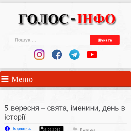
Skip
to
content
Пошук:
Меню
5 вересня – свята, іменини, день в
історії
Поділитись
Культура
05.09.2019