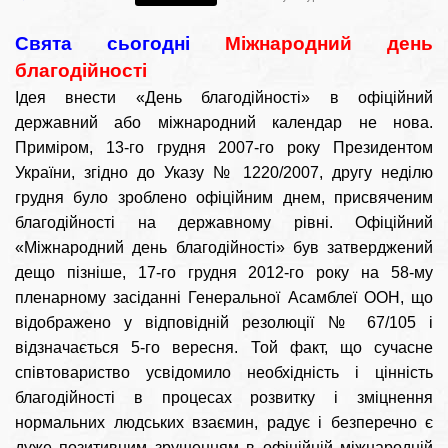
Свята сьогодні
Міжнародний день
благодійності
Ідея внести «День благодійності» в офіційний
державний або міжнародний календар не нова.
Приміром, 13-го грудня 2007-го року Президентом
України, згідно до Указу № 1220/2007, другу неділю
грудня було зроблено офіційним днем, присвяченим
благодійності на державному рівні. Офіційний
«Міжнародний день благодійності» був затверджений
дещо пізніше, 17-го грудня 2012-го року на 58-му
пленарному засіданні Генеральної Асамблеї ООН, що
відображено у відповідній резолюції № 67/105 і
відзначається 5-го вересня. Той факт, що сучасне
співтовариство усвідомило необхідність і цінність
благодійності в процесах розвитку і зміцнення
нормальних людських взаємин, радує і безперечно є
дуже позитивним зрушенням в офіційній міжнародній