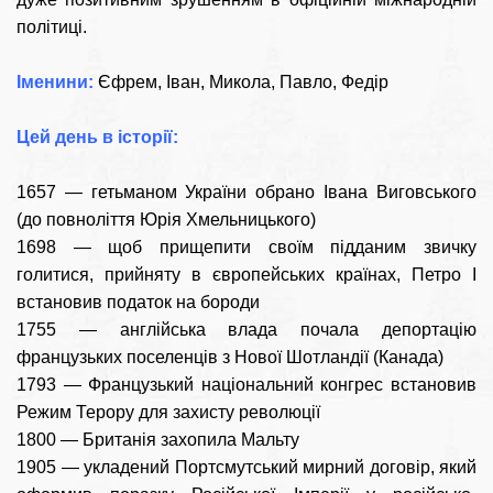
політиці.
Іменини:
Єфрем, Іван, Микола, Павло, Федір
Цей день в історії:
1657 — гетьманом України обрано Івана Виговського
(до повноліття Юрія Хмельницького)
1698 — щоб прищепити своїм підданим звичку
голитися, прийняту в європейських країнах, Петро I
встановив податок на бороди
1755 — англійська влада почала депортацію
французьких поселенців з Нової Шотландії (Канада)
1793 — Французький національний конгрес встановив
Режим Терору для захисту революції
1800 — Британія захопила Мальту
1905 — укладений Портсмутський мирний договір, який