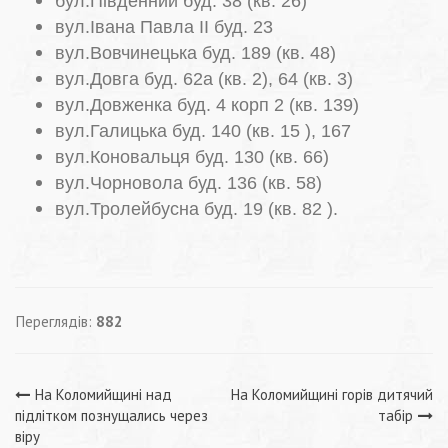
бул.Південний буд. 38 (кв. 26)
вул.Івана Павла ІІ буд. 23
вул.Вовчинецька буд. 189 (кв. 48)
вул.Довга буд. 62а (кв. 2), 64 (кв. 3)
вул.Довженка буд. 4 корп 2 (кв. 139)
вул.Галицька буд. 140 (кв. 15 ), 167
вул.Коновальця буд. 130 (кв. 66)
вул.Чорновола буд. 136 (кв. 58)
вул.Тролейбусна буд. 19 (кв. 82 ).
Переглядів:
882
Навігація
На Коломийщині над
На Коломийщині горів дитячий
підлітком познущались через
табір
віру