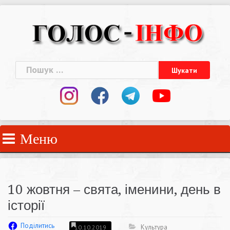
Skip
to
content
Пошук:
Меню
10 жовтня – свята, іменини, день в
історії
Поділитись
Культура
10.10.2019