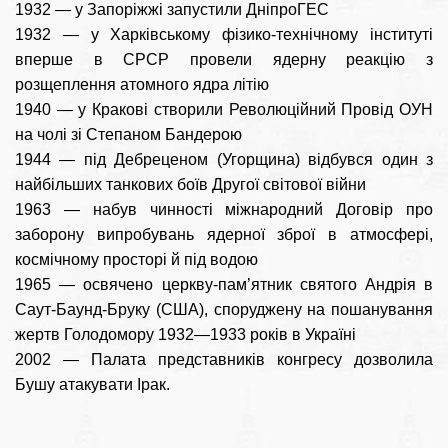
1932 — у Запоріжжі запустили ДніпроГЕС
1932 — у Харківському фізико-технічному інституті
вперше в СРСР провели ядерну реакцію з
розщеплення атомного ядра літію
1940 — у Кракові створили Революційний Провід ОУН
на чолі зі Степаном Бандерою
1944 — під Дебреценом (Угорщина) відбувся один з
найбільших танкових боїв Другої світової війни
1963 — набув чинності міжнародний Договір про
заборону випробувань ядерної зброї в атмосфері,
космічному просторі й під водою
1965 — освячено церкву-пам’ятник святого Андрія в
Саут-Баунд-Бруку (США), споруджену на пошанування
жертв Голодомору 1932—1933 років в Україні
2002 — Палата представників конгресу дозволила
Бушу атакувати Ірак.