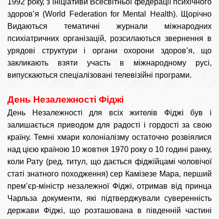
1992 року, з ініціативи Всесвітньої федерації психічного
здоров’я (World Federation for Mental Health). Щорічно
Видаються тематичні журнали міжнародних
психіатричних організацій, розсилаються звернення в
урядові структури і органи охорони здоров’я, що
закликають взяти участь в міжнародному русі,
випускаються спеціалізовані телевізійні програми.
День Незалежності Фіджі
День Незалежності для всіх жителів Фіджі був і
залишається приводом для радості і гордості за свою
країну. Темні хмари колоніалізму остаточно розвіялися
над цією країною 10 жовтня 1970 року о 10 годині ранку,
коли Рату (ред. титул, що дається фіджійцамі чоловічої
статі знатного походження) сер Камізезе Мара, перший
прем’єр-міністр незалежної Фіджі, отримав від принца
Чарльза документи, які підтверджували суверенність
держави Фіджі, що розташована в південній частині