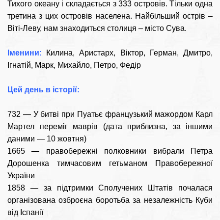
Тихого океану і складається з 333 островів. Тільки одна
третина з цих островів населена. Найбільший острів –
Віті-Леву, нам знаходиться столиця – місто Сува.
Іменини:
Килина, Аристарх, Віктор, Герман, Дмитро,
Ігнатій, Марк, Михайло, Петро, Федір
Цей день в історії:
732 — У битві при Пуатьє французький мажордом Карл
Мартел переміг маврів (дата приблизна, за іншими
даними — 10 жовтня)
1665 — правобережні полковники вибрали Петра
Дорошенка тимчасовим гетьманом Правобережної
України
1858 — за підтримки Сполучених Штатів почалася
організована озброєна боротьба за незалежність Куби
від Іспанії