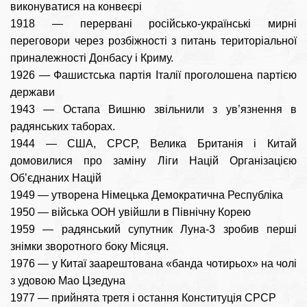
виконуватися на конвеєрі
1918 — перервані російсько-українські мирні
переговори через розбіжності з питань територіальної
приналежності Донбасу і Криму.
1926 — Фашистська партія Італії проголошена партією
держави
1943 — Остапа Вишню звільнили з ув’язнення в
радянських таборах.
1944 — США, СРСР, Велика Британія і Китай
домовилися про заміну Ліги Націй Організацією
Об’єднаних Націй
1949 — утворена Німецька Демократична Республіка
1950 — війська ООН увійшли в Північну Корею
1959 — радянський супутник Луна-3 зробив перші
знімки зворотного боку Місяця.
1976 — у Китаї заарештована «банда чотирьох» на чолі
з удовою Мао Цзедуна
1977 — прийнята третя і остання Конституція СРСР