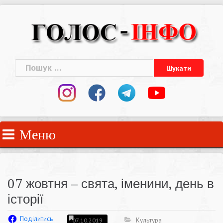
Skip
to
content
Пошук:
Меню
07 жовтня – свята, іменини, день в
історії
Поділитись
Культура
07.10.2019