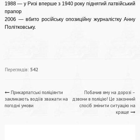
1988 — у Ризі вперше з 1940 року піднятий латвійський
прапор
2006 — вбито російську опозиційну журналістку Анну
Політковську.
Переглядів:
542
Навігація
Прикарпатські поліціянти
Побачив яму на дорозі –
закликають водіїв зважати на
дзвони в поліцію! Це законний
записів
погодні умови
спосіб змінити ситуацію на
краще