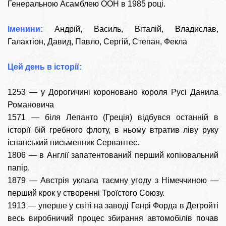
Генеральною Асамблею ООН в 1985 році.
Іменини:
Андрій, Василь, Віталій, Владислав,
Галактіон, Давид, Павло, Сергій, Степан, Фекла
Цей день в історії:
1253 — у Дорогичині короновано короля Русі Данила
Романовича
1571 — біля Лепанто (Греція) відбувся останній в
історії бій гребного флоту, в ньому втратив ліву руку
іспанський письменник Сервантес.
1806 — в Англії запатентований перший копіювальний
папір.
1879 — Австрія уклала таємну угоду з Німеччиною —
перший крок у створенні Троїстого Союзу.
1913 — уперше у світі на заводі Генрі Форда в Детройті
весь виробничий процес збирання автомобілів почав