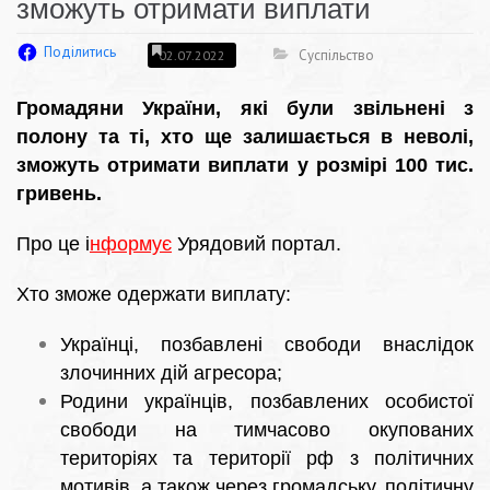
зможуть отримати виплати
Поділитись
Суспільство
02.07.2022
Громадяни України, які були звільнені з
полону та ті, хто ще залишається в неволі,
зможуть отримати виплати у розмірі 100 тис.
гривень.
Про це
і
нформує
Урядовий портал.
Хто зможе одержати виплату:
Українці, позбавлені свободи внаслідок
злочинних дій агресора;
Родини українців, позбавлених особистої
свободи на тимчасово окупованих
територіях та території рф з політичних
мотивів, а також через громадську, політичну