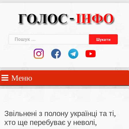
Skip
to
content
Пошук:
Меню
Звільнені з полону українці та ті,
хто ще перебуває у неволі,