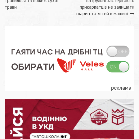
трапилося 13 пожеж сухої
патрульні застерігають
записів
трави
прикарпатців не залишати
тварин та дітей в машині