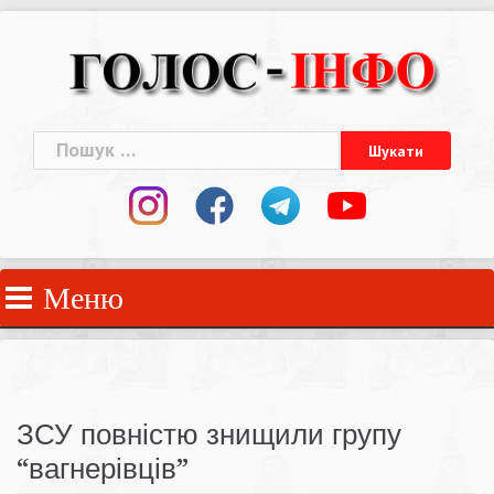
Skip
to
content
Пошук:
Меню
ЗСУ повністю знищили групу
“вагнерівців”