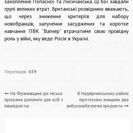
захоплення Попасної та Лисичанська. Ці бої завдали
групі великих втрат. Британські розвідники вважають,
що через зниження критеріїв для набору
новобранців, залучення засуджених та коротке
навчання ПВК “Вагнер” втрачатиме свою провідну
роль у війні, яку веде Росія в Україні.
Переглядів:
639
Навігація
На Франківщині діє міська
В Надвірнянському районі
програма допомоги для осіб з
піротехніки знищили два
записів
інвалідністю
вибухонебезпечні предмети