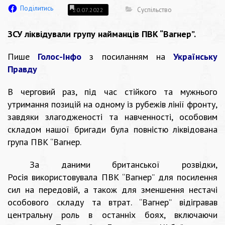
Поділитись
Суспільство
20.07.2022
ЗСУ ліквідували групу найманців ПВК “Вагнер”.
Пише
Голос-Інфо
з посиланням на
Українську
Правду
В черговий раз, під час стійкого та мужнього
утримання позицій на одному із рубежів лінії фронту,
завдяки злагодженості та навченності, особовим
складом нашої бригади була повністю ліквідована
група ПВК “Вагнер.
За даними британської розвідки,
Росія
використовувала
ПВК “Вагнер” для посилення
сил на передовій, а також для зменшення нестачі
особового складу та втрат. “Вагнер” відігравав
центральну роль в останніх боях, включаючи