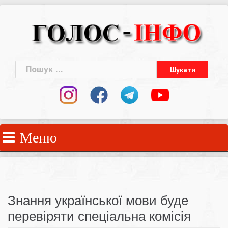
Skip
to
content
Пошук:
Меню
Знання української мови буде
перевіряти спеціальна комісія