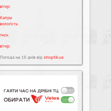
вітер:
Калуш
вологість:
тиск:
вітер:
Погода на 10 днів від
sinoptik.ua