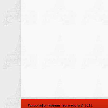
Голос-інфо - Новини твого міста
© 2016