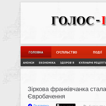
Skip
to
content
ГОЛОВНА
СУСПІЛЬСТВО
ПОДІЇ
АНОНСИ
ЕКОНОМІКА
ЗДОРОВ`Я
КУЛІНАРНІ РЕЦЕПТ
Зіркова франківчанка стал
Євробачення
Поділитись