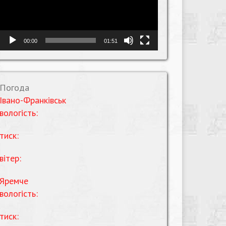
00:00
01:51
Погода
Івано-Франківськ
вологість:
тиск:
вітер:
Яремче
вологість:
тиск: