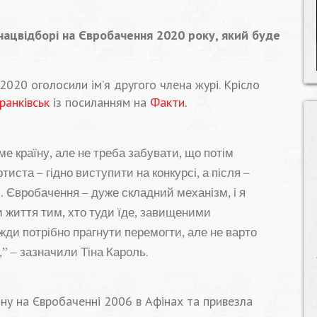
 нацвідборі на Євробачення 2020 року, який буде
020 оголосили ім’я другого члена журі. Крісло
ранківськ
із посиланням на
Факти.
е країну, але не треба забувати, що потім
тиста – гідно виступити на конкурсі, а після –
і. Євробачення – дуже складний механізм, і я
 життя тим, хто туди їде, завищеними
жди потрібно прагнути перемогти, але не варто
,” – зазначили Тіна Кароль.
їну на Євробаченні 2006 в Афінах та привезла