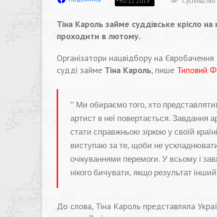
Суспільство
30.12.2019
Тіна Кароль займе суддівське крісло на
проходити в лютому.
Організатори нацвідбору на Євробачення 2
судді займе
Тіна Кароль
, пише
Типовий Ф
” Ми обираємо того, хто представлятим
артист в неї повертається. Завдання ар
стати справжньою зіркою у своїй країн
виступаю за те, щоби не ускладнювати
очікуваннями перемоги. У всьому і зав
нікого бичувати, якщо результат інший
До слова, Тіна Кароль представляла Укра