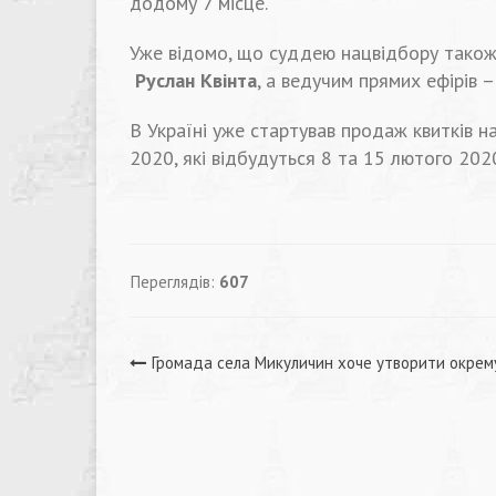
додому 7 місце.
Уже відомо, що суддею нацвідбору тако
Руслан Квінта
, а ведучим прямих ефірів 
В Україні уже стартував продаж квитків н
2020, які відбудуться 8 та 15 лютого 202
Переглядів:
607
Навігація
Громада села Микуличин хоче утворити окрем
записів