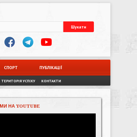
СПОРТ
ПУБЛІКАЦІЇ
ТЕРИТОРІЯ УСПІХУ
КОНТАКТИ
МИ НА YOUTUBE
Відеопрогравач