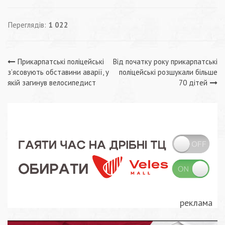
Переглядів:
1 022
Навігація
Прикарпатські поліцейські
Від початку року прикарпатські
з’ясовують обставини аварії, у
поліцейські розшукали більше
записів
якій загинув велосипедист
70 дітей