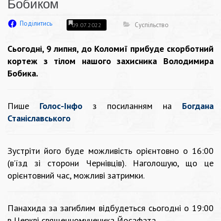
Бобиком
Поділитись
Суспільство
09.07.2022
Сьогодні, 9 липня, до Коломиї прибуде скорботний
кортеж з тілом нашого захисника Володимира
Бобика.
Пише
Голос-Інфо
з посиланням на
Богдана
Станіславського
Зустріти його буде можливість орієнтовно о 16:00
(в’їзд зі сторони Чернівців). Наголошую, що це
орієнтовний час, можливі затримки.
Панахида за загиблим відбудеться сьогодні о 19:00
в Церкві священномученика Йосафата.