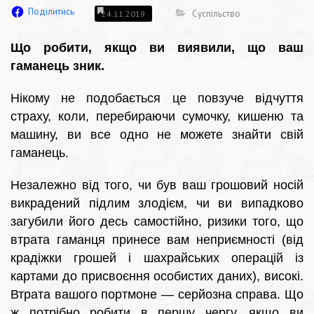
Поділитись
Суспільство
24.11.2019
Що робити, якщо ви виявили, що ваш
гаманець зник.
Нікому не подобається це повзуче відчуття
страху, коли, перебираючи сумочку, кишеню та
машину, ви все одно не можете знайти свій
гаманець.
Незалежно від того, чи був ваш грошовий носій
викрадений підлим злодієм, чи ви випадково
загубили його десь самостійно, ризики того, що
втрата гаманця принесе вам неприємності (від
крадіжки грошей і шахрайських операцій із
картами до присвоєння особистих даних), високі.
Втрата вашого портмоне — серйозна справа. Що
ж потрібно робити в першу чергу, якщо ви