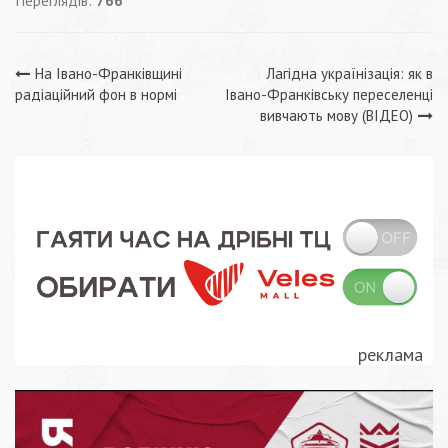
Переглядів:
766
Навігація
На Івано-Франківщині
Лагідна українізація: як в
радіаційний фон в нормі
Івано-Франківську переселенці
записів
вивчають мову (ВІДЕО)