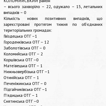
КОЛОМИЙСЬКИЙ район
– всього захворіло – 22, одужало – 15, летальних
випадків – 0
Кількість нових позитивних випадків, що
зареєстровані протягом тижня по об’єднаних
територіальних громадах:
Гвіздецька ОТГ –1
Городенківська ОТГ – 12
Заболотівська ОТГ – 0
Коломийська ОТГ – 2
Коршівська ОТГ –0
Матеївецька ОТГ – 1
Нижньовербізька ОТГ –1
Отинійська ОТГ – 1
Печеніжинська ОТГ – 0
Підгайчиківська ОТГ –1
П’ядицька ОТГ – 1
Снятинська ОТГ –0