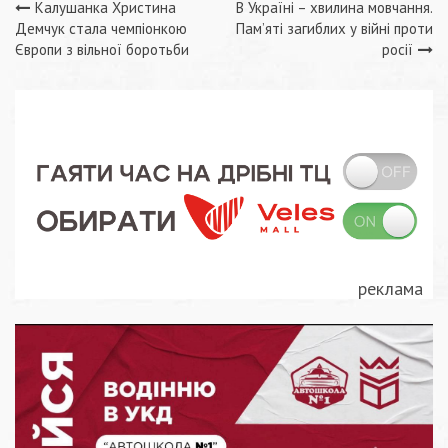
Навігація
Калушанка Христина
В Україні – хвилина мовчання.
Демчук стала чемпіонкою
Пам’яті загиблих у війні проти
записів
Європи з вільної боротьби
росії