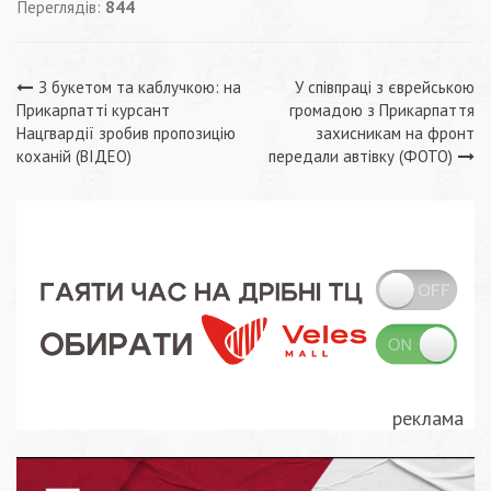
Переглядів:
844
Навігація
З букетом та каблучкою: на
У співпраці з єврейською
Прикарпатті курсант
громадою з Прикарпаття
записів
Нацгвардії зробив пропозицію
захисникам на фронт
коханій (ВІДЕО)
передали автівку (ФОТО)