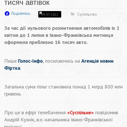
тисяч автівок
Поділитись
Суспільство
09.07.2022
За час дії нульового розмитнення автомобілів із 1
квітня до 1 липня в Івано-Франківська митниця
оформила приблизно 16 тисяч авто.
Пише
Голос-Інфо
, посилаючись на
Агенція новин
Фіртка
.
Загальна сума пільг становила понад 1 млрд 800 млн
гривень.
Про це в ефірі телебачення
«Суспільне»
повідомив
Андрій Кузнік, в.о. начальника Івано-Франківської
митниці.