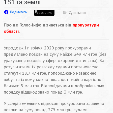
151 га землі
Поділитись
Суспільство
13.07.2020
Про це Голос-Інфо дізнається від
прокуратури
області
.
Упродовж I півріччя 2020 року прокурорами
пред’явлено позови на суму майже 349 млн грн
(без
урахування позовів у сфері охорони дитинства). За
результатами їх розгляду судами постановлено
стягнути 18,7 млн грн, попереджено незаконне
вибуття із комунальної власності майна вартістю
близько 5 млн грн. Відповідачами в добровільному
порядку відшкодовано понад 3 млн грн.
У сфері земельних відносин прокурорами заявлено
позови на суму понад 275 млн грн, судами