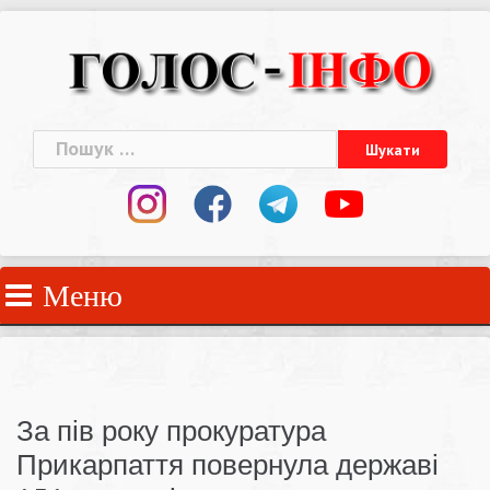
Skip
to
content
Пошук:
Меню
За пів року прокуратура
Прикарпаття повернула державі