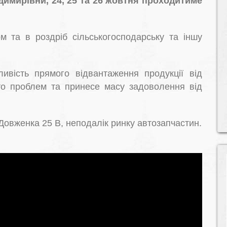
имирівни, 24, 25 та 26 жовтня проходитиме
м та в роздріб сільськогосподарську та іншу
ивість прямого відвантаження продукції від
о проблем та принесе масу задоволення від
Довженка 25 В, неподалік ринку автозапчастин.