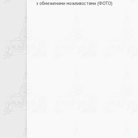
Навігація
з обмеженими можливостями (ФОТО)
записів