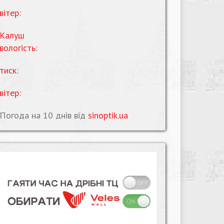
вітер:
Калуш
вологість:
тиск:
вітер:
Погода на 10 днів від
sinoptik.ua