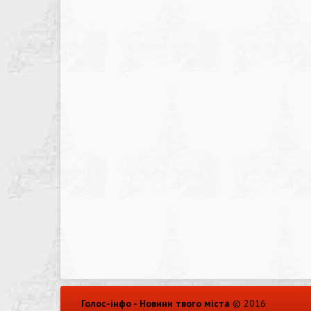
Голос-інфо - Новини твого міста
© 2016