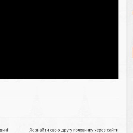
дині
Як знайти свою другу половинку через сайти