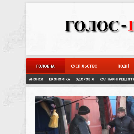
Skip
to
content
ГОЛОВНА
СУСПІЛЬСТВО
ПОДІЇ
АНОНСИ
ЕКОНОМІКА
ЗДОРОВ`Я
КУЛІНАРНІ РЕЦЕПТ