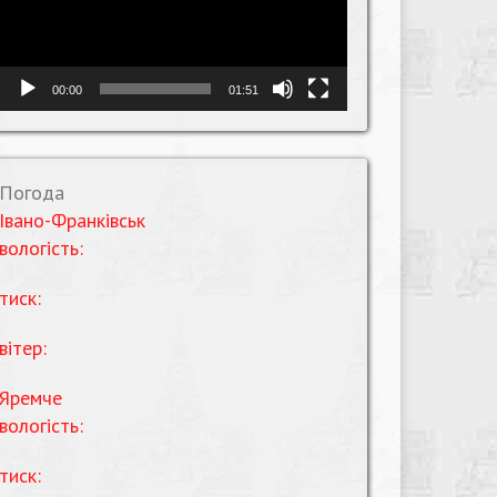
00:00
01:51
Погода
Івано-Франківськ
вологість:
тиск:
вітер:
Яремче
вологість:
тиск: