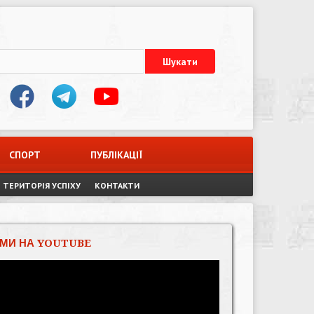
СПОРТ
ПУБЛІКАЦІЇ
ТЕРИТОРІЯ УСПІХУ
КОНТАКТИ
МИ НА YOUTUBE
Відеопрогравач