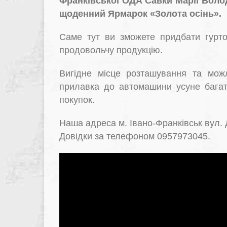
Франківської ОДА Савки Марії Волод
щоденний Ярмарок «Золота осінь».
Саме тут ви зможете придбати гурто
продовольчу продукцію.
Вигідне місце розташування та можл
прилавка до автомашини усуне багат
покупок.
Наша адреса м. Івано-Франківськ вул. 
Довідки за телефоном 0957973045.