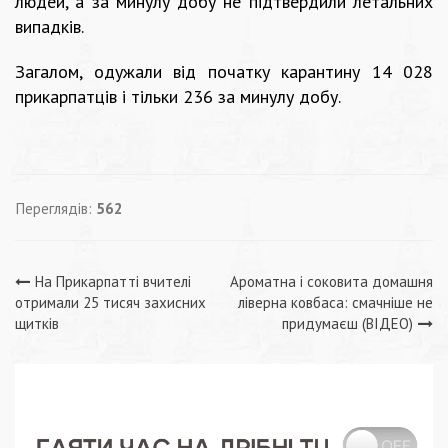
людей, а за минулу добу не підтвердили летальних
випадків.
Загалом, одужали від початку карантину 14 028
прикарпатців і тільки 236 за минулу добу.
Переглядів:
562
Навігація
На Прикарпатті вчителі
Ароматна і соковита домашня
отримали 25 тисяч захисних
ліверна ковбаса: смачніше не
записів
щитків
придумаєш (ВІДЕО)