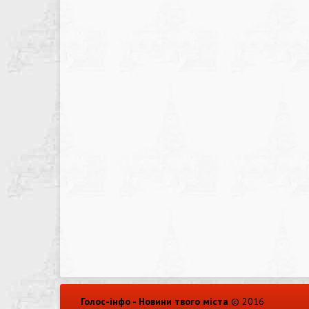
Голос-інфо - Новини твого міста
© 2016