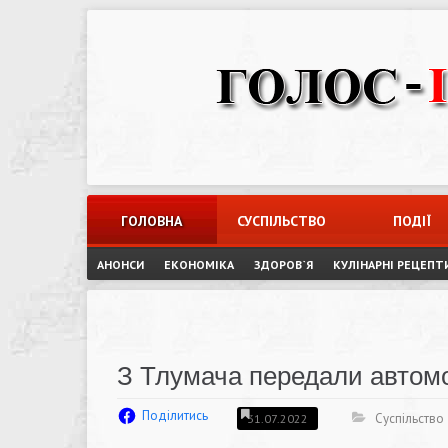
Skip
to
content
ГОЛОВНА
СУСПІЛЬСТВО
ПОДІЇ
АНОНСИ
ЕКОНОМІКА
ЗДОРОВ`Я
КУЛІНАРНІ РЕЦЕПТ
З Тлумача передали автом
Поділитись
Суспільство
31.07.2022