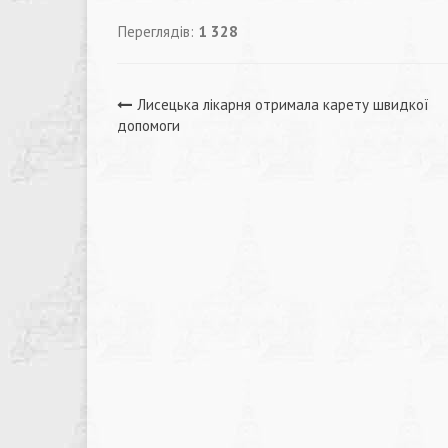
Переглядів:
1 328
Навігація
Лисецька лікарня отримала карету швидкої
допомоги
записів