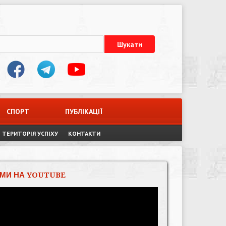
СПОРТ
ПУБЛІКАЦІЇ
ТЕРИТОРІЯ УСПІХУ
КОНТАКТИ
МИ НА YOUTUBE
Відеопрогравач