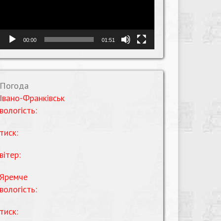
00:00
01:51
Погода
Івано-Франківськ
вологість:
тиск:
вітер:
Яремче
вологість:
тиск: