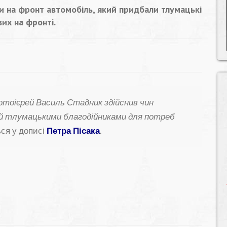
ли на фронт автомобіль, який придбали тлумацькі
их на фронті.
ротоієрей
Василь Стадник
здійснив чин
ий тлумацькими благодійниками для потреб
ься у дописі
Петра Пісака
.