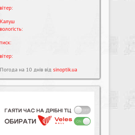
вітер:
Калуш
вологість:
тиск:
вітер:
Погода на 10 днів від
sinoptik.ua