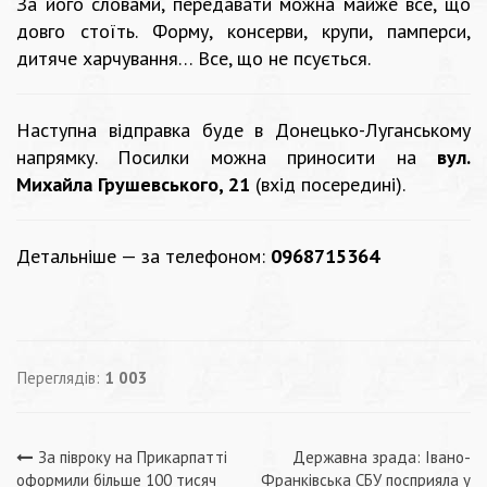
За його словами, передавати можна майже все, що
довго стоїть. Форму, консерви, крупи, памперси,
дитяче харчування… Все, що не псується.
Наступна відправка буде в Донецько-Луганському
напрямку. Посилки можна приносити на
вул.
Михайла Грушевського, 21
(вхід посередині).
Детальніше — за телефоном:
0968715364
Переглядів:
1 003
Навігація
За півроку на Прикарпатті
Державна зрада: Івано-
оформили більше 100 тисяч
Франківська СБУ посприяла у