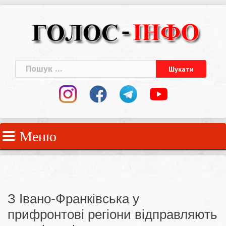
Skip
to
content
Пошук:
Меню
З Івано-Франківська у
прифронтові регіони відправляють