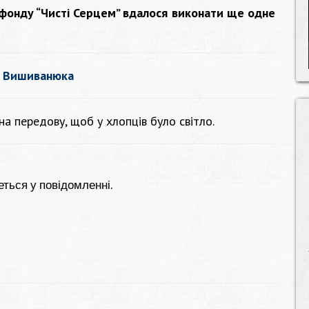
 фонду “Чисті Серцем” вдалося виконати ще одне
я Вишиванюка
на передову, щоб у хлопців було світло.
деться у повідомленні.