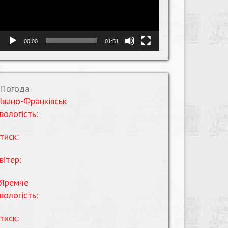
00:00
01:51
Погода
Івано-Франківськ
вологість:
тиск:
вітер:
Яремче
вологість:
тиск: