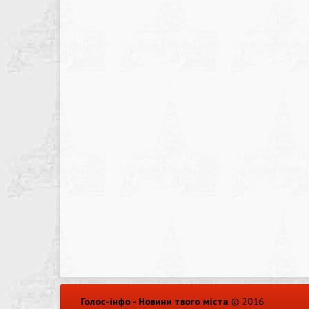
Голос-інфо - Новини твого міста
© 2016