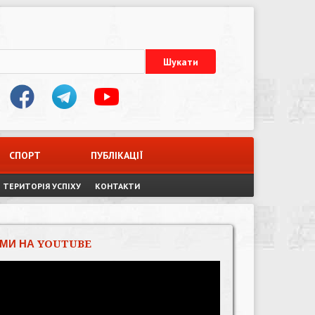
СПОРТ
ПУБЛІКАЦІЇ
ТЕРИТОРІЯ УСПІХУ
КОНТАКТИ
МИ НА YOUTUBE
Відеопрогравач