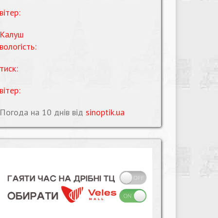
вітер:
Калуш
вологість:
тиск:
вітер:
Погода на 10 днів від
sinoptik.ua