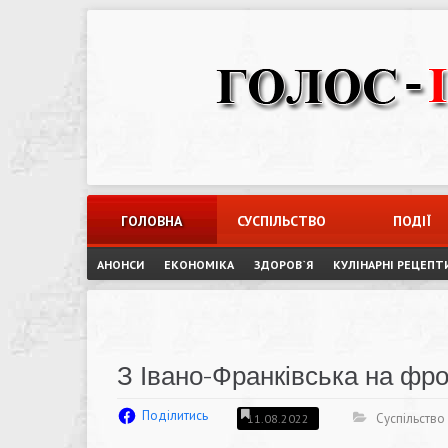
Skip
to
content
ГОЛОВНА
СУСПІЛЬСТВО
ПОДІЇ
АНОНСИ
ЕКОНОМІКА
ЗДОРОВ`Я
КУЛІНАРНІ РЕЦЕПТ
З Івано-Франківська на фро
Поділитись
Суспільство
11.08.2022