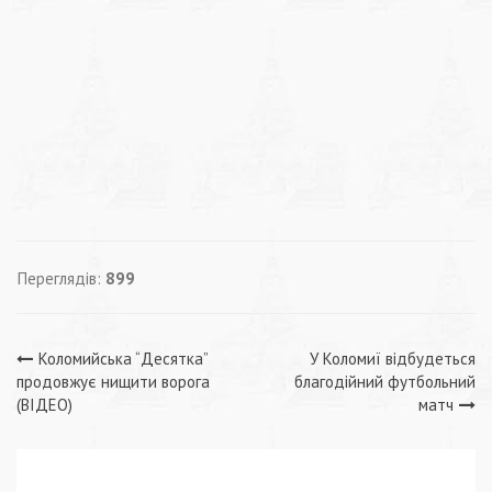
Переглядів:
899
Навігація
Коломийська “Десятка”
У Коломиї відбудеться
продовжує нищити ворога
благодійний футбольний
записів
(ВІДЕО)
матч