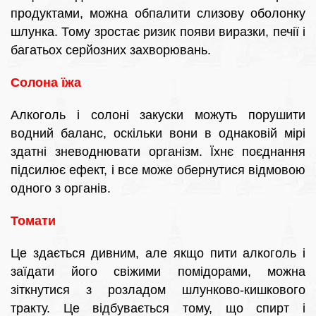
продуктами, можна обпалити слизову оболонку
шлунка. Тому зростає ризик появи виразки, печії і
багатьох серйозних захворювань.
Солона їжа
Алкоголь і солоні закуски можуть порушити
водний баланс, оскільки вони в однаковій мірі
здатні зневоднювати організм. Їхнє поєднання
підсилює ефект, і все може обернутися відмовою
одного з органів.
Томати
Це здається дивним, але якщо пити алкоголь і
заїдати його свіжими помідорами, можна
зіткнутися з розладом шлунково-кишкового
тракту. Це відбувається тому, що спирт і