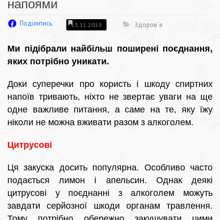
напоями
Поділитись
Здоров`я
13.11.2019
Ми підібрали найбільш поширені поєднання,
яких потрібно уникати.
Доки суперечки про користь і шкоду спиртних
напоїв тривають, ніхто не звертає уваги на ще
одне важливе питання, а саме на те, яку їжу
ніколи не можна вживати разом з алкоголем.
Цитрусові
Ця закуска досить популярна. Особливо часто
подається лимон і апельсин. Однак деякі
цитрусові у поєднанні з алкоголем можуть
завдати серйозної шкоди органам травлення.
Тому потрібно обережно закушувати цими