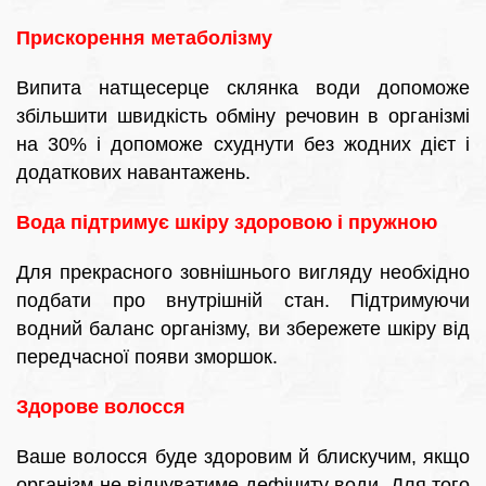
Прискорення метаболізму
Випита натщесерце склянка води допоможе
збільшити швидкість обміну речовин в організмі
на 30% і допоможе схуднути без жодних дієт і
додаткових навантажень.
Вода підтримує шкіру здоровою і пружною
Для прекрасного зовнішнього вигляду необхідно
подбати про внутрішній стан. Підтримуючи
водний баланс організму, ви збережете шкіру від
передчасної появи зморшок.
Здорове волосся
Ваше волосся буде здоровим й блискучим, якщо
організм не відчуватиме дефіциту води. Для того