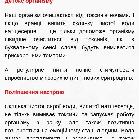
Детокс організму
Наш організм очищається від токсинів ночами. І
якщо вранці випити склянку чистої води
натщесерце — це тільки допоможе організму
швидше очиститися від токсинів, які в
буквальному сенсі слова будуть вимиватися
прискореними темпами.
А регулярне пиття почне стимулювати
виробництво м’язових клітин і нових еритроцитів.
Поліпшення настрою
Склянка чистої сирої води, випитої натщесерце,
не тільки вимиває токсини та запускає роботу
організму з ранку, але також позитивно
позначається на емоційному стані людини. Вода
знімає дратівливість і агресивність, а також