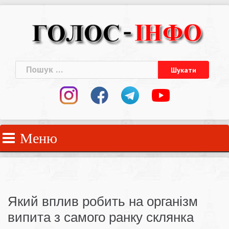
Skip
to
content
Пошук:
Меню
Який вплив робить на організм
випита з самого ранку склянка