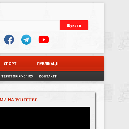
СПОРТ
ПУБЛІКАЦІЇ
ТЕРИТОРІЯ УСПІХУ
КОНТАКТИ
МИ НА YOUTUBE
Відеопрогравач