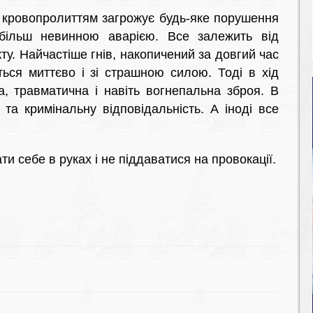
 кровопролиттям загрожує будь-яке порушення
йбільш невинною аварією. Все залежить від
ту. Найчастіше гнів, накопичений за довгий час
ься миттєво і зі страшною силою. Тоді в хід
а, травматична і навіть вогнепальна зброя. В
та кримінальну відповідальність. А іноді все
и себе в руках і не піддаватися на провокації.