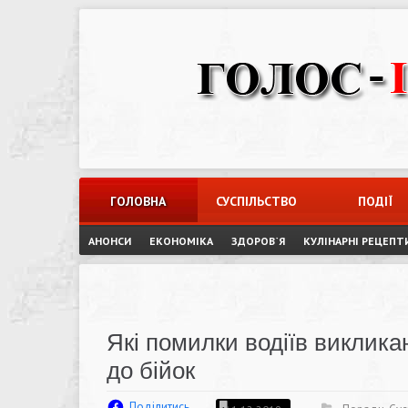
Skip
to
content
ГОЛОВНА
СУСПІЛЬСТВО
ПОДІЇ
АНОНСИ
ЕКОНОМІКА
ЗДОРОВ`Я
КУЛІНАРНІ РЕЦЕПТ
Які помилки водіїв виклика
до бійок
Поділитись