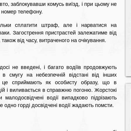
вто, заблокувавши комусь виїзд, і при цьому не
 номер телефону.
ільки сплатити штраф, але і нарватися на
улаки. Загострення пристрастей залежатиме від
також від часу, витраченого на очікування.
досі не введені, і багато водіїв продовжують
 в смугу на небезпечній відстані від інших
і це сприймають як особисту образу, що в
дій і виливається в справжню погоню. Жорстокі
и малодосвідчені водії випадково підрізають
се одно горді досвідчені водії жадають помсти.