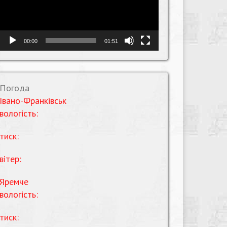
00:00
01:51
Погода
Івано-Франківськ
вологість:
тиск:
вітер:
Яремче
вологість:
тиск: