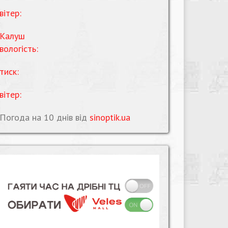
вітер:
Калуш
вологість:
тиск:
вітер:
Погода на 10 днів від
sinoptik.ua