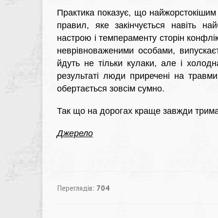
Практика показує, що найжорстокішим
правил, яке закінчується навіть на
настрою і темпераменту сторін конфлік
неврівноваженими особами, випускаєт
йдуть не тільки кулаки, але і холодн
результаті люди приречені на травми 
обертається зовсім сумно.
Так що на дорогах краще завжди тримат
Джерело
Переглядів:
704