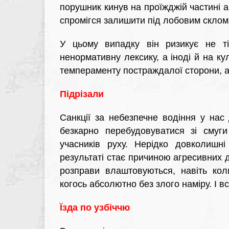
порушник кинув на проїжджій частині а
спромігся залишити під лобовим склом
У цьому випадку він ризикує не т
ненормативну лексику, а іноді й на к
темпераменту постраждалої сторони, а 
Підрізали
Санкції за небезпечне водіння у нас 
безкарно перебудовуватися зі смуги
учасників руху. Нерідко довколишн
результаті стає причиною агресивних 
розправи влаштовуються, навіть кол
когось абсолютно без злого наміру. І в
Їзда по узбіччю