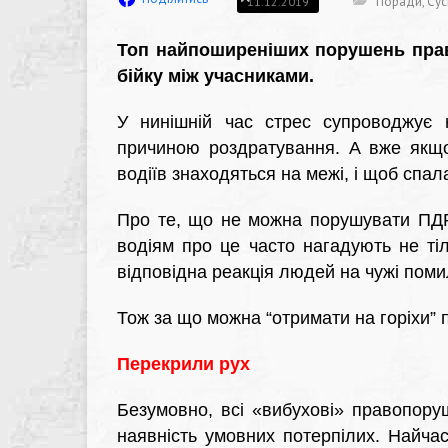
Поради
,
Сус
11.12.2019
Топ найпоширеніших порушень прав
бійку між учасниками.
У нинішній час стрес супроводжує 
причиною роздратування. А вже якщо
водіїв знаходяться на межі, і щоб спал
Про те, що не можна порушувати ПДР
водіям про це часто нагадують не тіл
відповідна реакція людей на чужі поми
Тож за що можна “отримати на горіхи” 
Перекрили рух
Безумовно, всі «вибухові» правопору
наявність умовних потерпілих. Найчас