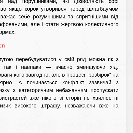
ся над порушниками, які дозволяють собі
ливо якщо корок утворився перед шлагбаумом
 вважає себе розумнішими та спритнішими від
рафованими, але і стати жертвою колективного
ормах.
ті
угою перебудуватися у свій ряд можна як з
, так і навпаки — вчасно зменшуючи хід.
новаги кого завгодно, але в процесі “розбірок” на
лярно. А починається конфлікт зазвичай з
язку з категоричним небажанням пропускати
ристрастей вже нікого зі сторін не хвилює ні
ризик високого штрафу, незважаючи вже на