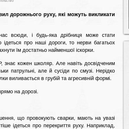
пільство
ил дорожнього руху, які можуть викликати
нас всюди, і будь-яка дрібниця може стати
 ідеться про наші дороги, то нерви багатьох
ахнути їм достатньо найменшої іскорки.
, знає кожен школяр. Але навіть досвідченим
ьки патрульні, але й сусіди по смузі. Нерідко
лки виливається в грубій та агресивній формі.
прямо на дорозі.
шення, що провокують сварки, мають на увазі
тіше ідеться про перекриття руху. Наприклад,