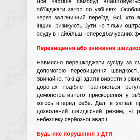
Все частіше самосуд влаштовуєть
об’їжджати затор по узбіччях. Особ
через залізничний переїзд. Всі, хто
інших, ризикують бути не тільки ошт
осуду в найбільш непередбачуваних ф
Перевищення або зниження швидкос
Навмисно перешкоджати сусіду за см
допомогою перевищення швидкості
Звичайно, такі дії здатні вивести з рів
дорогах подібне трапляється регу
демонстративного прискорення у зв’
когось вперед себе. Далі в запалі п
дозволений швидкісний режим, ні 
небезпеку серйозної аварії.
Будь-яке порушення з ДТП