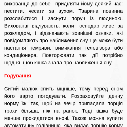
вихованця до себе і приділяти йому деякий час:
пестити, чесати за вухом. Тварина повинна
розслабитися і заснути поруч із людиною.
Вихованці відчувають, коли господар живе за
розкладом, і відзначають зовнішні ознаки, які
повідомляють про наближення сну. Це може бути
настання темряви, вимикання телевізора або
кондиціонера. Повторювати такі дії потрібно
щодня, щоб кішка знала про наближення сну.
Годування
Ситий малюк спить міцніше, тому перед сном
його варто погодувати. Розраховуйте денну
норму їжі так, щоб на вечір припадала порція
трохи більша, ніж на ранок. Тоді кішка буде
менше прокидатися вночі. Також можна купити
автоматичну годівницю, яка видає порцію корму