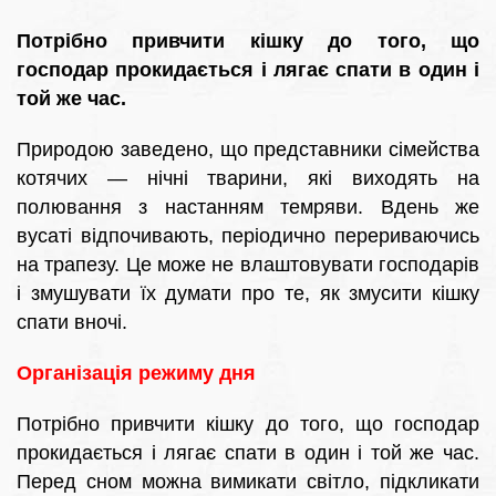
Потрібно привчити кішку до того, що
господар прокидається і лягає спати в один і
той же час.
Природою заведено, що представники сімейства
котячих — нічні тварини, які виходять на
полювання з настанням темряви. Вдень же
вусаті відпочивають, періодично перериваючись
на трапезу. Це може не влаштовувати господарів
і змушувати їх думати про те, як змусити кішку
спати вночі.
Організація режиму дня
Потрібно привчити кішку до того, що господар
прокидається і лягає спати в один і той же час.
Перед сном можна вимикати світло, підкликати