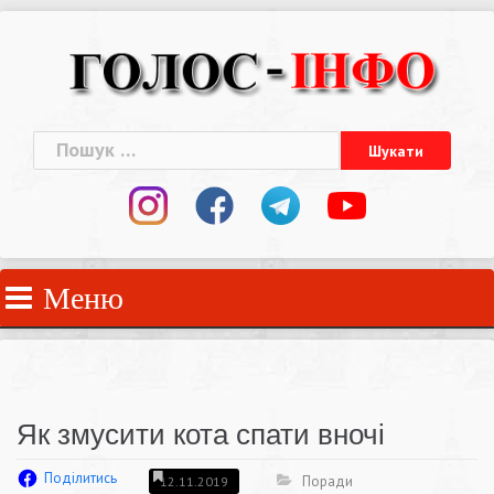
Skip
to
content
Пошук:
Меню
Як змусити кота спати вночі
Поділитись
Поради
12.11.2019