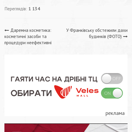
Переглядів:
1 134
Навігація
Даремна косметика:
У Франківську обстежили дахи
косметичні засоби та
будинків (ФОТО)
записів
процедури неефективні