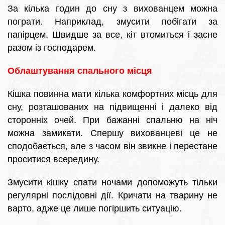
За кілька годин до сну з вихованцем можна
пограти. Наприклад, змусити побігати за
папірцем. Швидше за все, кіт втомиться і засне
разом із господарем.
Облаштування спального місця
Кішка повинна мати кілька комфортних місць для
сну, розташованих на підвищенні і далеко від
сторонніх очей. При бажанні спальню на ніч
можна замикати. Спершу вихованцеві це не
сподобається, але з часом він звикне і перестане
проситися всередину.
Змусити кішку спати ночами допоможуть тільки
регулярні послідовні дії. Кричати на тварину не
варто, адже це лише погіршить ситуацію.