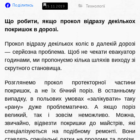
Поділитись
Технології
25.11.2019
Що робити, якщо прокол відразу декількох
покришок в дорозі.
Прокол відразу декількох коліс в далекій дорозі
— серйозна проблема. Щоб не чекати евакуатор
годинами, ми пропонуємо кілька шляхів виходу зі
скрутного становища.
Розглянемо прокол протекторної частини
покришок, а не їх бічний поріз. В останньому
випадку, в польових умовах «залікувати» таку
«рану» дуже проблематично. А якщо поріз
великий, так і зовсім неможливо. Можна,
звичайно, відвезти покришки до майстрів, які
спеціалізуються на подібному ремонті. Вони
ставлять спеціальні латки на проломи та порізи.