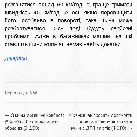
розганятися понад 60 км/год, а краще тримати
швидкість 40 км/год. А ось якщо перевищити
його, особливо в повороті, така шина може
розбортуватися. Ось тоді будуть серйозні
проблеми. Адже в багажниках машин, на які
ставлять шини RunFlat, немає навіть докатки.
Джерело
Переглядів:
656
Навігація
Смачна домашня ковбаса:
Франківчан просять допомогти
99% м’яса без желатину й
знайти машину, водій якої
записів
оболонки(ВІДЕО)
вчинив ДТП та втік (ФОТО)