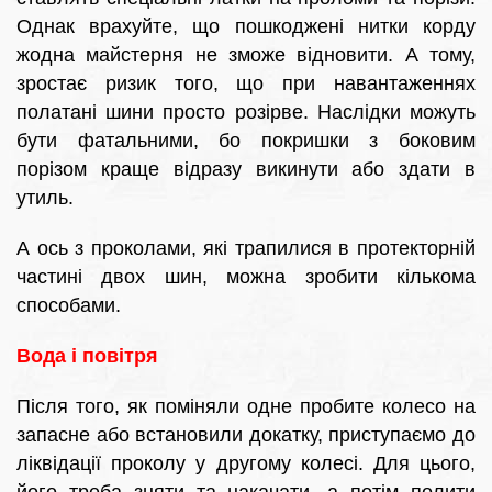
Однак врахуйте, що пошкоджені нитки корду
жодна майстерня не зможе відновити. А тому,
зростає ризик того, що при навантаженнях
полатані шини просто розірве. Наслідки можуть
бути фатальними, бо покришки з боковим
порізом краще відразу викинути або здати в
утиль.
А ось з проколами, які трапилися в протекторній
частині двох шин, можна зробити кількома
способами.
Вода і повітря
Після того, як поміняли одне пробите колесо на
запасне або встановили докатку, приступаємо до
ліквідації проколу у другому колесі. Для цього,