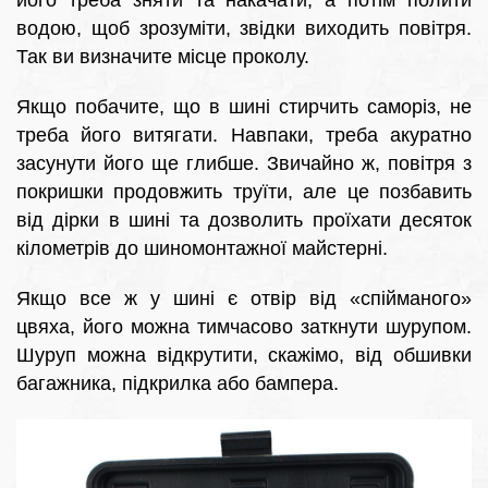
його треба зняти та накачати, а потім полити
водою, щоб зрозуміти, звідки виходить повітря.
Так ви визначите місце проколу.
Якщо побачите, що в шині стирчить саморіз, не
треба його витягати. Навпаки, треба акуратно
засунути його ще глибше. Звичайно ж, повітря з
покришки продовжить труїти, але це позбавить
від дірки в шині та дозволить проїхати десяток
кілометрів до шиномонтажної майстерні.
Якщо все ж у шині є отвір від «спійманого»
цвяха, його можна тимчасово заткнути шурупом.
Шуруп можна відкрутити, скажімо, від обшивки
багажника, підкрилка або бампера.